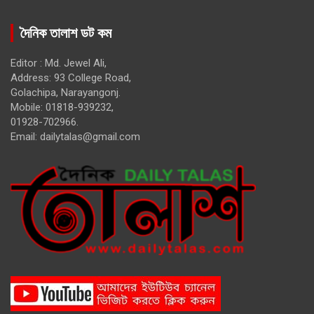
দৈনিক তালাশ ডট কম
Editor : Md. Jewel Ali,
Address: 93 College Road,
Golachipa, Narayangonj.
Mobile: 01818-939232,
01928-702966.
Email:
dailytalas@gmail.com