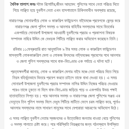
দৈনিক তালাশ.কমঃ
স্টাফ রিপোর্টার,জীবন আহমেদ: পুলিশের সাথে নেতা পরিচয় দিতে
গিয়ে লাঞ্ছিত হয়ে যুবলীগ নেতা এখন হাসপাতালে চিকিৎসাধীন অবস্থায় রয়েছে,
নারায়ণগঞ্জ সোনারগাঁয়ে লোক ও কারুশিল্প ফাউন্ডেশন নাট্যমঞ্চে প্রবেশকে কেন্দ্র করে
নারায়ণগঞ্জ জেলা পুলিশ সদস্য ও আনসার বাহিনীর সদস্যদের সাথে বিতর্কের
একপর্যায়ে সোনারগাঁ উপজেলা আওয়ামী যুবলীগের প্রচার ও প্রকাশনা বিষয়ক
সম্পাদক নাছির উদ্দিন কে বেধড়ক পিটিয়ে লাঞ্ছিত করার অভিযোগ করেছেন তিনি।
রবিবার ১১ফেব্রুয়ারি রাত আনুমানিক ৯ টার সময় লোক ও কারুশিল্প ফাউন্ডেশন
মাসব্যাপী লোককারুশিল্প মেলা ও লোকজ উৎসবের নাট্যমঞ্চের প্রবেশের পথে আনসার
ও জেলা পুলিশ সদস্যদের সাথে বাক-বিতণ্ডার এক পর্যায়ে এ ঘটনা ঘটে।
প্রত্যক্ষদর্শীরা জানায়, লোক ও কারুশিল্প মেলার নাট্য মঞ্চে নেতা পরিচয় দিতে গিয়ে
নিয়ম বহির্ভূতভাবে ভিতরে প্রবেশ করতে চাইলে তাকে বাধা দেওয়া হয়। এ সময়
সোনারগাঁ উপজেলা যুবলীগের প্রচার সম্পাদক নাসির উদ্দিন নিজের পরিচয় দেওয়ার
পরেও তাকে ঢুকতে না দিলে বাক-বিতণ্ডায় জড়িয়ে পড়ে ও একপর্যায় উভয় পক্ষই
হাতাহাতিতে লিপ্ত হয়। পরে আনসার সদস্য ও নারায়ণগঞ্জ জেলা পুলিশের সঞ্জয় এর
নেতৃত্বে তিন পুলিশ সদস্য মিলে বেধুম পিটিয়ে মাটিতে ফেলে চরম লাঞ্ছিত করে, পূর্বেও
আনসার সদস্যদের নামে সাধারণ মানুষের সাথে বেপরোয়া আচরণের অভিযোগ উঠে।
এ সময় লাঞ্ছিত যুবলীগ নেতার স্বজনদের ও উত্তেজিত জনতার ধাওয়া খেয়ে পুলিশের
৩ সদস্য পালাতে চেষ্টা করে। পরে পরিস্থিতি নিয়ন্ত্রণের জন্য গঠনস্থলে উপস্থিত