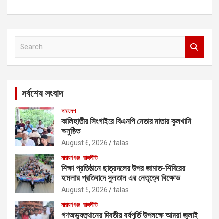
S
e
a
r
c
সর্বশেষ সংবাদ
h
সারাদেশ
কালিহাতীর সিংগাইরে বিএনপি নেতার মাতার কুলখানি
অনুষ্ঠিত
August 6, 2026
talas
নারায়ণগঞ্জ
রাজনীতি
শিক্ষা প্রতিষ্ঠানে ছাত্রদলের উপর জামাত-শিবিরের
হামলার প্রতিবাদে সুলতান এর নেতৃত্বে বিক্ষোভ
August 5, 2026
talas
নারায়ণগঞ্জ
রাজনীতি
গণঅভ্যুত্থানের দ্বিতীয় বর্ষপূর্তি উপলক্ষে আমরা জুলাই