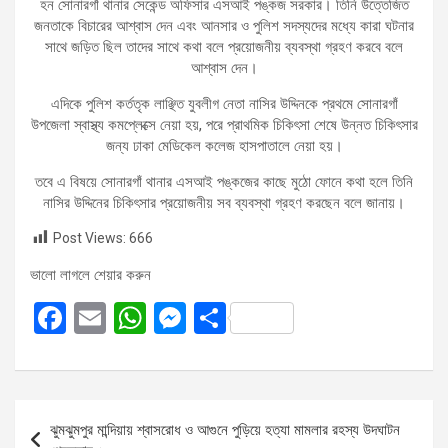
হন সোনারগাঁ থানার সেকেন্ড অফিসার এসআই পঙ্কজ সরকার। তিনি উত্তেজিত
জনতাকে বিচারের আশ্বাস দেন এবং আনসার ও পুলিশ সদস্যদের মধ্যে কারা ঘটনার
সাথে জড়িত ছিল তাদের সাথে কথা বলে প্রয়োজনীয় ব্যবস্থা গ্রহণ করবে বলে
আশ্বাস দেন।
এদিকে পুলিশ কর্ততৃক লাঞ্ছিত যুবলীগ নেতা নাসির উদ্দিনকে প্রথমে সোনারগাঁ
উপজেলা স্বাস্থ্য কমপ্লেক্সে নেয়া হয়, পরে প্রাথমিক চিকিৎসা শেষে উন্নত চিকিৎসার
জন্য ঢাকা মেডিকেল কলেজ হাসপাতালে নেয়া হয়।
তবে এ বিষয়ে সোনারগাঁ থানার এসআই পঙ্কজের কাছে মুঠো ফোনে কথা হলে তিনি
নাসির উদ্দিনের চিকিৎসার প্রয়োজনীয় সব ব্যবস্থা গ্রহণ করছেন বলে জানায়।
Post Views:
666
ভালো লাগলে শেয়ার করুন
F
E
W
M
S
a
m
h
es
h
ce
ail
at
se
ar
b
s
n
e
Post
ঝুমঝুমপুর মান্দিয়ায় শ্বাসরোধ ও আগুনে পুড়িয়ে হত্যা মামলার রহস্য উদঘাটন
o
A
g
navigation