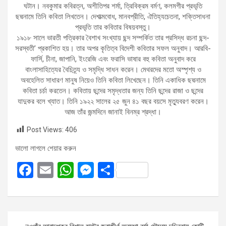
ঘটান। নবকুমার কবিরত্ন, অশীতিপর শর্মা, ত্রিবিক্রম বর্মণ, কলমগীর প্রভৃতি
ছদ্মনামে তিনি কবিতা লিখতেন। দেশাত্মবোধ, মানবপ্রীতি, ঐতিহ্যচেতনা, শক্তিসাধনা
প্রভৃতি তার কবিতার বিষয়বস্তু।
১৯১৮ সালে ভারতী পত্রিকার বৈশাখ সংখ্যায় ছন্দ সম্পর্কিত তার প্রসিদ্ধ রচনা ছন্দ-
সরস্বতী’ প্রকাশিত হয়। তার অপর কৃতিত্ব বিদেশী কবিতার সফল অনুবাদ। আরবি-
ফার্সি, চীনা, জাপানি, ইংরেজি এবং ফরাসি ভাষার বহু কবিতা অনুবাদ করে
বাংলাসাহিত্যের বৈচিত্র্য ও সমৃদ্ধি সাধন করেন। মেথরদের মতো অস্পৃশ্য ও
অবহেলিত সাধারণ মানুষ নিয়েও তিনি কবিতা লিখেছেন। তিনি একাধিক ছদ্মনামে
কবিতা চর্চা করতেন। কবিতায় ছন্দের সমৃদ্ধতার জন্য তিনি ছন্দের রাজা ও ছন্দের
যাদুকর বলে খ্যাত। তিনি ১৯২২ সালের ২৫ জুন ৪১ বছর বয়সে মৃত্যুবরণ করেন।
আজ তাঁর জন্মদিনে জানাই বিনম্র শ্রদ্ধা।
Post Views:
406
ভালো লাগলে শেয়ার করুন
F
E
W
M
S
a
m
h
es
h
ce
ail
at
se
ar
b
s
n
e
Post