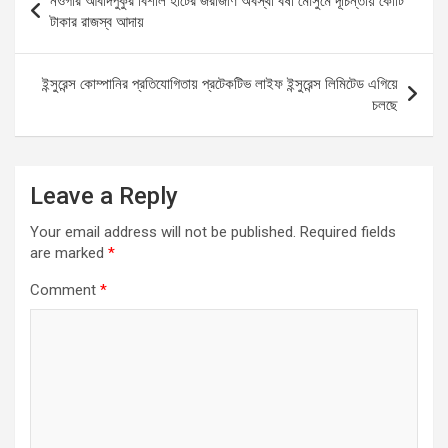
নওগাঁর আবাদপুকুর বিশাল হাটের জরাজীর্ণ অবস্থা বর্ষা মৌসুমে দূচিন্তায় কোটি
o
A
g
navigation
টাকার রাজস্ব আদায়
o
p
er
k
p
ইন্সুরেন্স কোম্পানির প্রতিযোগিতায় প্রটেকটিভ লাইফ ইন্সুরেন্স লিমিটেড এগিয়ে
চলছে
Leave a Reply
Your email address will not be published.
Required fields
are marked
*
Comment
*