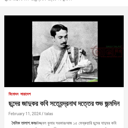
বিনোদন
সারাদেশ
ছন্দের জাদুকর কবি সত্যেন্দ্রনাথ দত্তের শুভ জন্মদিন
February 11, 2024
talas
দৈনিক তালাশ.কমঃ
উজ্জ্বল কুমার সরকারঃআজ ১৫ ফেব্রুয়ারি ছন্দের যাদুঘর কবি