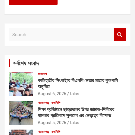
S
e
a
r
c
সর্বশেষ সংবাদ
h
সারাদেশ
কালিহাতীর সিংগাইরে বিএনপি নেতার মাতার কুলখানি
অনুষ্ঠিত
August 6, 2026
talas
নারায়ণগঞ্জ
রাজনীতি
শিক্ষা প্রতিষ্ঠানে ছাত্রদলের উপর জামাত-শিবিরের
হামলার প্রতিবাদে সুলতান এর নেতৃত্বে বিক্ষোভ
August 5, 2026
talas
নারায়ণগঞ্জ
রাজনীতি