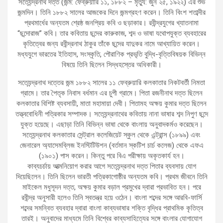
সত্যেন্দ্রনাথ দত্ত (জন্ম: ফেব্রুয়ারি ১১, ১৮৮২ – মৃত্যু: জুন ২৫, ১৯২২) এর শুভ
জন্মদিন। তিনি ১৮৮২ সালের আজকের দিনে জন্মগ্রহণ করেন। তিনি বিংশ শতাব্দীর
প্রথমার্ধের অন্যতম শ্রেষ্ঠ জনপ্রিয় কবি ও ছড়াকার। রবীন্দ্রযুগের খ্যাতনামা
“ছন্দোরাজ” কবি। তার কবিতায় ছন্দের কারুকাজ, শব্দ ও ভাষা যথোপযুক্ত ব্যবহারের
কৃতিত্বের জন্য রবীন্দ্রনাথ ঠাকুর তাঁকে ছন্দের যাদুকর নামে আখ্যায়িত করেন।
মধ্যযুগে ভারতের ইতিহাস, সংস্কৃতি, পৌরাণিক প্রভৃতি বুদ্ধি-বৃত্তিবিষয়ক বিভিন্ন
বিষয়ে তিনি ছিলেন সিদ্ধহস্তের অধিকারী।
সত্যেন্দ্রনাথ দত্তের জন্ম ১৮৮২ সালের ১১ ফেব্রুয়ারি কলকাতার নিকটবর্তী নিমতা
গ্রামে। তার পৈতৃক নিবাস বর্ধমান এর চুপী গ্রামে। পিতা রজনীনাথ দত্ত ছিলেন
কলকাতার বিশিষ্ট ব্যবসায়ী, মাতা মহামায়া দেবী। পিতামহ অক্ষয় কুমার দত্ত ছিলেন
তত্ত্ববোধিনী পত্রিকার সম্পাদক। সত্যেন্দ্রনাথের কবিতায় নানা ভাষার শব্দ নিপুণ ছন্দে
যুক্ত হয়েছে। এছাড়া তিনি বিভিন্ন ভাষা থেকে বাংলায় অনুবাদকর্মও করেছেন।
সত্যেন্দ্রনাথ কলকাতার সেন্ট্রাল কলেজিয়েট স্কুল থেকে এন্ট্রান্স (১৮৯৯) এবং
জেনারেল অ্যাসেমব্লিজ ইনস্টিটিউশন (বর্তমান স্কটিশ চার্চ কলেজ) থেকে এফএ
(১৯০১) পাস করেন। কিন্তু পরে বিএ পরীক্ষায় অকৃতকার্য হন।
কাব্যচর্চায় আত্মনিয়োগ করার আগে সত্যেন্দ্রনাথ দত্ত পিতার ব্যবসায় যোগ
দিয়েছিলেন। তিনি ছিলেন ভারতী পত্রিকাগোষ্ঠীর অন্যতম কবি। প্রথম জীবনে তিনি
মাইকেল মধুসূদন দত্ত, অক্ষয় কুমার বড়াল প্রমুখের দ্বারা প্রভাবিত হন। পরে
রবীন্দ্র অনুসারী হলেও তিনি স্বতন্ত্র হয়ে ওঠেন। বাংলা শব্দের সঙ্গে আরবি-ফার্সি
শব্দের সমন্বিত ব্যবহার দ্বারা বাংলা কাব্যভাষার শক্তি বৃদ্ধির প্রাথমিক কৃতিত্ব
তারই। অনুবাদের মাধ্যমে তিনি বিশ্বের কাব্যসাহিত্যের সঙ্গে বাংলার যোগাযোগ