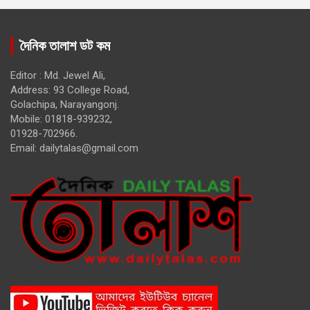
দৈনিক তালাশ ডট কম
Editor : Md. Jewel Ali,
Address: 93 College Road,
Golachipa, Narayangonj.
Mobile: 01818-939232,
01928-702966.
Email:
dailytalas@gmail.com