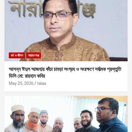
ধর্ম ও জীবন
নারায়ণগঞ্জ
আসন্ন ঈদুল আজহায় কাঁচা চামড়া সংগ্রহ ও সংরক্ষণে সর্বাত্মক প্রস্তুতি
ডিসি মো: রায়হান কবির
May 25, 2026
talas