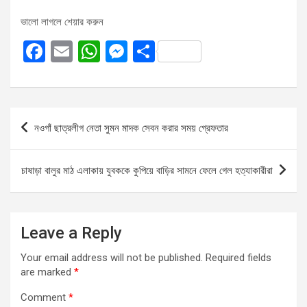
ভালো লাগলে শেয়ার করুন
F
E
W
M
S
a
m
h
es
h
ce
ail
at
se
ar
b
s
n
e
Post
নওগাঁ ছাত্রলীগ নেতা সুমন মাদক সেবন করার সময় গ্রেফতার
o
A
g
navigation
o
p
er
চাষাড়া বালুর মাঠ এলাকায় যুবককে কুপিয়ে বাড়ির সামনে ফেলে গেল হত্যাকারীরা
k
p
Leave a Reply
Your email address will not be published.
Required fields
are marked
*
Comment
*