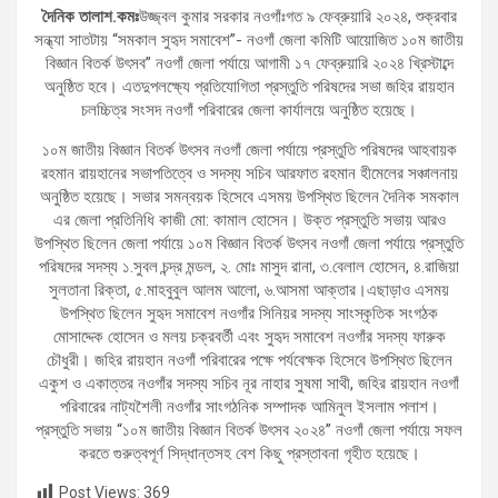
দৈনিক তালাশ.কমঃ
উজ্জ্বল কুমার সরকার নওগাঁঃগত ৯ ফেব্রুয়ারি ২০২৪, শুক্রবার
সন্ধ্যা সাতটায় “সমকাল সুহৃদ সমাবেশ”- নওগাঁ জেলা কমিটি আয়োজিত ১০ম জাতীয়
বিজ্ঞান বিতর্ক উৎসব” নওগাঁ জেলা পর্যায়ে আগামী ১৭ ফেব্রুয়ারি ২০২৪ খ্রিস্টাব্দে
অনুষ্ঠিত হবে। এতদুপলক্ষ্যে প্রতিযোগিতা প্রস্তুতি পরিষদের সভা জহির রায়হান
চলচ্চিত্র সংসদ নওগাঁ পরিবারের জেলা কার্যালয়ে অনুষ্ঠিত হয়েছে।
১০ম জাতীয় বিজ্ঞান বিতর্ক উৎসব নওগাঁ জেলা পর্যায়ে প্রস্তুতি পরিষদের আহবায়ক
রহমান রায়হানের সভাপতিত্বে ও সদস্য সচিব আরফাত রহমান হীমেলের সঞ্চালনায়
অনুষ্ঠিত হয়েছে। সভার সমন্বয়ক হিসেবে এসময় উপস্থিত ছিলেন দৈনিক সমকাল
এর জেলা প্রতিনিধি কাজী মো: কামাল হোসেন। উক্ত প্রস্তুতি সভায় আরও
উপস্থিত ছিলেন জেলা পর্যায়ে ১০ম বিজ্ঞান বিতর্ক উৎসব নওগাঁ জেলা পর্যায়ে প্রস্তুতি
পরিষদের সদস্য ১.সুবল চন্দ্র মন্ডল, ২. মোঃ মাসুদ রানা, ৩.বেলাল হোসেন, ৪.রাজিয়া
সুলতানা রিক্তা, ৫.মাহবুবুল আলম আলো, ৬.আসমা আক্তার।এছাড়াও এসময়
উপস্থিত ছিলেন সুহৃদ সমাবেশ নওগাঁর সিনিয়র সদস্য সাংস্কৃতিক সংগঠক
মোসাদ্দেক হোসেন ও মলয় চক্রবর্তী এবং সুহৃদ সমাবেশ নওগাঁর সদস্য ফারুক
চৌধুরী। জহির রায়হান নওগাঁ পরিবারের পক্ষে পর্যবেক্ষক হিসেবে উপস্থিত ছিলেন
একুশ ও একাত্তর নওগাঁর সদস্য সচিব নূর নাহার সুষমা সাথী, জহির রায়হান নওগাঁ
পরিবারের নাট্যশৈলী নওগাঁর সাংগঠনিক সম্পাদক আমিনুল ইসলাম পলাশ।
প্রস্তুতি সভায় “১০ম জাতীয় বিজ্ঞান বিতর্ক উৎসব ২০২৪” নওগাঁ জেলা পর্যায়ে সফল
করতে গুরুত্বপূর্ণ সিদ্ধান্তসহ বেশ কিছু প্রস্তাবনা গৃহীত হয়েছে।
Post Views:
369