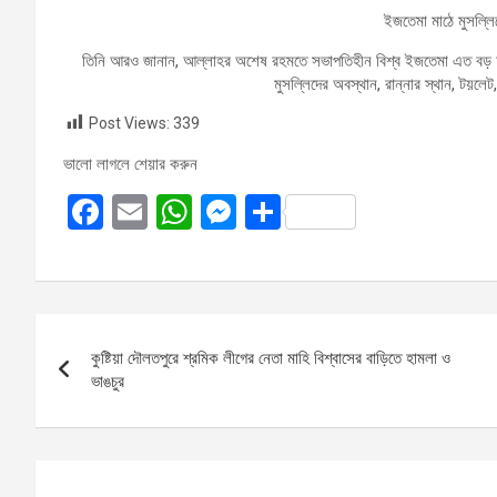
ইজতেমা মাঠে মুসল্লিদ
তিনি আরও জানান, আল্লাহর অশেষ রহমতে সভাপতিহীন বিশ্ব ইজতেমা এত বড় আ
মুসল্লিদের অবস্থান, রান্নার স্থান, টয়লে
Post Views:
339
ভালো লাগলে শেয়ার করুন
F
E
W
M
S
a
m
h
es
h
ce
ail
at
se
ar
b
s
n
e
Post
o
A
g
কুষ্টিয়া দৌলতপুরে শ্রমিক লীগের নেতা মাহি বিশ্বাসের বাড়িতে হামলা ও
navigation
o
p
er
ভাঙচুর
k
p