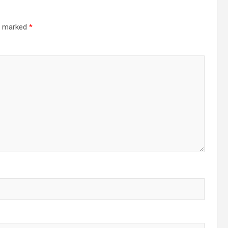
re marked
*