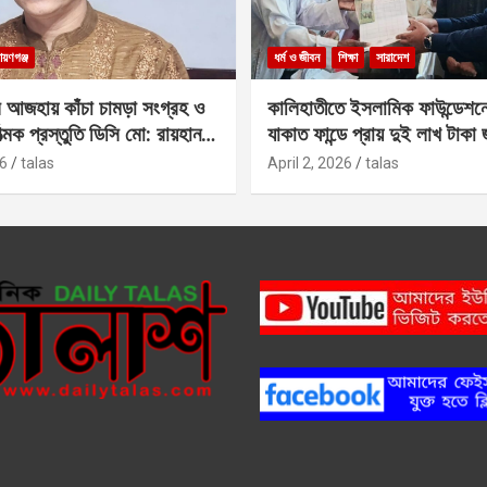
ায়ণগঞ্জ
ধর্ম ও জীবন
শিক্ষা
সারাদেশ
 আজহায় কাঁচা চামড়া সংগ্রহ ও
কালিহাতীতে ইসলামিক ফাউন্ডেশন
াত্মক প্রস্তুতি ডিসি মো: রায়হান
যাকাত ফান্ডে প্রায় দুই লাখ টাকা
6
talas
April 2, 2026
talas