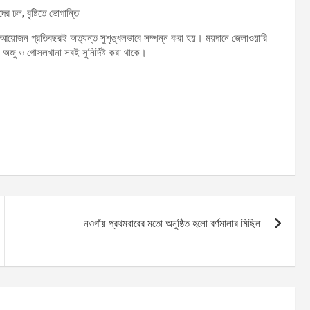
ের ঢল, বৃষ্টিতে ভোগান্তি
য়োজন প্রতিবছরই অত্যন্ত সুশৃঙ্খলভাবে সম্পন্ন করা হয়। ময়দানে জেলাওয়ারি
ট, অজু ও গোসলখানা সবই সুনির্দিষ্ট করা থাকে।
নওগাঁয় প্রথমবারের মতো অনুষ্ঠিত হলো বর্ণমালার মিছিল