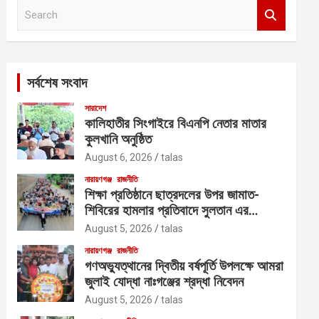
S
e
a
r
c
সর্বশেষ সংবাদ
h
সারাদেশ
কালিহাতীর সিংগাইরে বিএনপি নেতার মাতার
কুলখানি অনুষ্ঠিত
August 6, 2026
talas
নারায়ণগঞ্জ
রাজনীতি
শিক্ষা প্রতিষ্ঠানে ছাত্রদলের উপর জামাত-
শিবিরের হামলার প্রতিবাদে সুলতান এর
নেতৃত্বে বিক্ষোভ
August 5, 2026
talas
নারায়ণগঞ্জ
রাজনীতি
গণঅভ্যুত্থানের দ্বিতীয় বর্ষপূর্তি উপলক্ষে আমরা
জুলাই যোদ্ধা নাঃগঞ্জের শ্রদ্ধা নিবেদন
August 5, 2026
talas