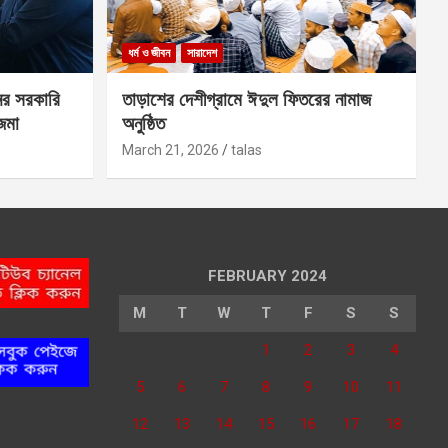
ধর্ম ও জীবন
সারাদেশ
ের সরকারি
তাড়াশের দেশীগ্রামে ঈদুল ফিতরের নামাজ
 জমা
অনুষ্ঠিত
March 21, 2026
talas
FEBRUARY 2024
M
T
W
T
F
S
S
1
2
3
4
5
6
7
8
9
10
11
12
13
14
15
16
17
18