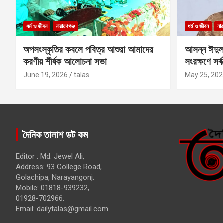
ধর্ম ও জীবন
নারায়ণগঞ্জ
ধর্ম ও জীবন
নার
অপসংস্কৃতির কবলে পবিত্র আশুরা আমাদের
আসন্ন ঈদুল
করণীয় শীর্ষক আলোচনা সভা
সংরক্ষণে সর্ব
কবির
June 19, 2026
talas
May 25, 202
দৈনিক তালাশ ডট কম
Editor : Md. Jewel Ali,
Address: 93 College Road,
Golachipa, Narayangonj.
Mobile: 01818-939232,
01928-702966.
Email:
dailytalas@gmail.com