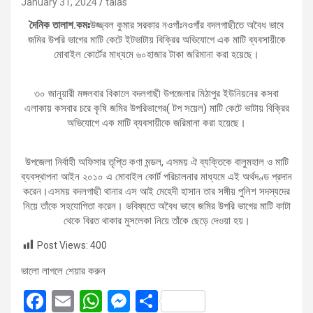
January 31, 2024
talas
দৈনিক তালাশ.কমঃ
উজ্জ্বল কুমার সরকার নওগাঁঃনওগাঁর বদলগাছীতে অবৈধ ভাবে
জমির উপরি ভাগের মাটি কেটে ইটভাটায় বিক্রির অভিযোগে এক মাটি ব্যবসায়ীকে
মোবাইল কোর্টের মাধ্যমে ৬০হাজার টাকা জরিমানা করা হয়েছে।
৩০ জানুয়ারী মঙ্গলবার বিকালে বদলগাছী উপজেলার মিঠাপুর ইউনিয়নের কসবা
এলাকায় কসবার চরে কৃষি জমির উপরিভাগের( টপ সয়েল) মাটি কেটে ভাটায় বিক্রির
অভিযোগে এক মাটি ব্যবসায়ীকে জরিমানা করা হয়েছে।
উপজেলা নির্বাহী অফিসার তৃপ্তি কণা মন্ডল, এসময় ঐ ব্যক্তিকে বালুমহাল ও মাটি
ব্যবস্থাপনা আইন ২০১০ এ মোবাইল কোর্ট পরিচালনার মাধ্যমে এই অর্থদণ্ড প্রদান
করেন।এসময় বদলগাছী থানার এস আই মেহেদী হাসান তার সঙ্গীয় পুলিশ সদস্যদের
নিয়ে তাঁকে সহযোগিতা করেন। ভবিষ্যতে অবৈধ ভাবে জমির উপরি ভাগের মাটি কাটা
থেকে বিরত থাকার মুসলেকা নিয়ে তাঁকে ছেড়ে দেওয়া হয়।
Post Views:
400
ভালো লাগলে শেয়ার করুন
F
E
W
M
S