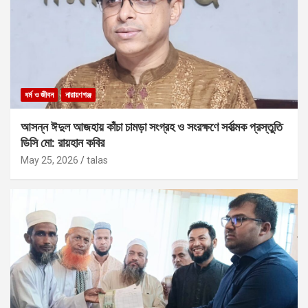
ধর্ম ও জীবন
নারায়ণগঞ্জ
আসন্ন ঈদুল আজহায় কাঁচা চামড়া সংগ্রহ ও সংরক্ষণে সর্বাত্মক প্রস্তুতি
ডিসি মো: রায়হান কবির
May 25, 2026
talas