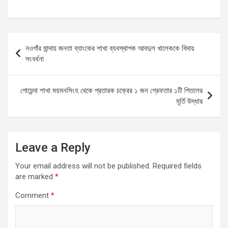
a
m
h
es
h
ce
ail
at
se
ar
b
s
n
e
Post
নওগাঁর মান্দায় জনতা ব্যাংকের শাখা ব্যবস্থাপক আবদুল খালেককে বিদায়
o
A
g
navigation
সংবর্ধনা
o
p
er
k
p
গোয়েন্দা শাখা ময়মনসিংহ থেকে প্রতারক চক্রের ১ জন গ্রেফতার ১টি পিতলের
মূর্তি উদ্ধার
Leave a Reply
Your email address will not be published.
Required fields
are marked
*
Comment
*