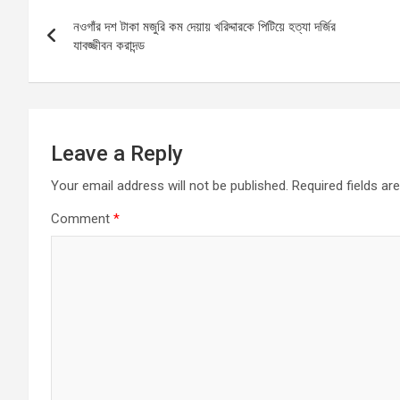
Post
o
A
g
নওগাঁর দশ টাকা মজুরি কম দেয়ায় খরিদ্দারকে পিটিয়ে হত্যা দর্জির
navigation
o
p
er
যাবজ্জীবন করাদন্ড
k
p
Leave a Reply
Your email address will not be published.
Required fields a
Comment
*