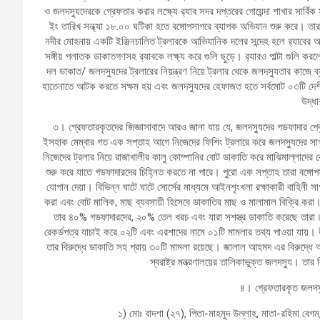
ও জলদস্যুদেরকে গ্রেফতার করার লক্ষ্যে র‌্যাব সদর দপ্তরের গোয়েন্দা শাখার স
ইং তারিখ সন্ধ্যা ১৮.০০ ঘটিকা হতে বঙ্গোপসাগরে ব্যাপক অভিযান শুরু করে। তা
নদীর মোহনায় একটি ইঞ্জিনচালিত ট্রলারকে আভিযানিক দলের সন্দেহ হলে র‌্যাবের
সঙ্গীয় পলাতক ডাকাতগণসহ র‌্যাবকে লক্ষ্য করে গুলি ছুড়ে। র‌্যাবও পাল্টা গুলি 
দল ডাকাত/ জলদস্যুদের ট্রলারের নিয়ন্ত্রণ নিয়ে ট্রলার থেকে জলদস্যুতার কাজে
হাতেনাতে আটক করতে সক্ষম হয় এবং জলদস্যুদের হেফাজত হতে সর্বমোট ০৩টি দেশীয়
উদ্ধ
৩। গ্রেফতারকৃতদের জিজ্ঞাসাবাদে আরও জানা যায় যে, জলদস্যুদের গডফাদার প
ইসহাক মেম্বার গত এক সপ্তাহ আগে নিজেদের ফিশিং ট্রলারে করে জলদস্যুদের সাগর
নিজেদের ট্রলার নিয়ে রাজাখালীর কালু কোম্পানির বোট ডাকাতি করে মাঝিমাল্লাদের ব
শুরু করে যাতে গডফাদারদের চিহ্নিত করতে না পারে। পুরো এক সপ্তাহ তারা বঙ্গো
যোগান দেয়া। বিভিন্ন ঘাটে ঘাটে সোর্সের মাধ্যমে আইনশৃংখলা রক্ষাকারী বাহিন
করা এবং বোট মালিক, মাছ ব্যবসায়ী হিসেবে ডাকাতির মাছ ও মালামাল বিক্রি করা
তার ৪০% গডফাদারদের, ২০% তেল খরচ এবং যারা সশস্ত্র ডাকাতি করেছে তারা
রেকর্ডপত্র যাচাই করে ০২টি এবং এরশাদের নামে ০১টি মামলার তথ্য পাওয়া যায়। উল্
তার বিরুদ্ধে ডাকাতি সহ প্রায় ৩০টি মামলা রয়েছে। জালাল আহমদ এর বিরুদ্ধে 
স্বরাষ্ট্র মন্ত্রণালয়ের তালিকাভুক্ত জলদস্যু। তা
৪। গ্রেফতারকৃত জলদস্
১) মোঃ বাদশা (২৭), পিতা-মাহমুদ উল্লাহ, মাতা-রহিমা বেগ