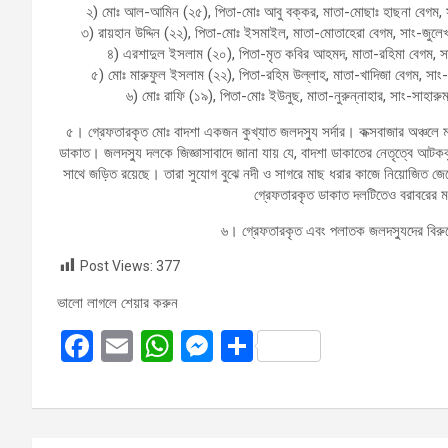
২) মোঃ আল-আমিন (২৫), পিতা-মোঃ আবু বক্কর, মাতা-মোছাঃ হাছনা বেগম, স
৩) রায়হান উদ্দিন (২২), পিতা-মোঃ ইসমাইল, মাতা-মোতাহেরা বেগম, সাং-জুলেখাব
৪) এরশাদুল ইসলাম (২০), পিতা-মৃত কবির আহমদ, মাতা-রহিমা বেগম, সাং-
৫) মোঃ মারুফুল ইসলাম (২২), পিতা-রহিম উল্লাহ, মাতা-খাদিজা বেগম, সাং-
৬) মোঃ রাফি (১৯), পিতা-মোঃ ইউনুছ, মাতা-নুরুন্নাহার, সাং-সাহারুম
৫। গ্রেফতারকৃত মোঃ বাদশা একজন কুখ্যাত জলদস্যু সর্দার। কক্সবাজার অঞ্চলে 
ডাকাত। জলদস্যু দলকে জিজ্ঞাসাবাদে জানা যায় যে, বাদশা ডাকাতের নেতৃত্বে আটকক
সাথে জড়িত রয়েছে। তারা সুযোগ বুঝে নদী ও সাগরে মাছ ধরার কাজে নিয়োজিত জেলেদ
গ্রেফতারকৃত ডাকাত দলটিতেও বরাবরের 
৬। গ্রেফতারকৃত এবং পলাতক জলদস্যুদের বিরুদ্ধ
Post Views:
377
ভালো লাগলে শেয়ার করুন
F
E
W
M
S
a
m
h
es
h
ce
ail
at
se
ar
b
s
n
e