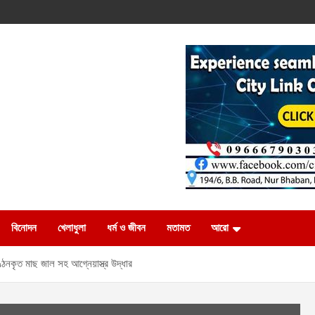
বিনোদন
খেলাধুলা
ধর্ম ও জীবন
মতামত
আরো
ণ্ঠনকৃত মাছ জাল সহ আগ্নেয়াস্ত্র উদ্ধার