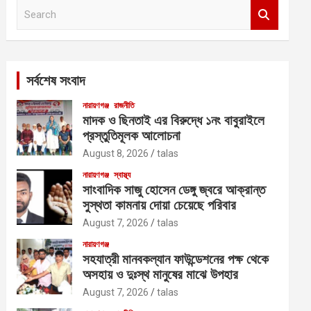
S
e
a
r
c
সর্বশেষ সংবাদ
h
নারায়ণগঞ্জ
রাজনীতি
মাদক ও ছিনতাই এর বিরুদ্ধে ১নং বাবুরাইলে
প্রস্তুতিমূলক আলোচনা
August 8, 2026
talas
নারায়ণগঞ্জ
স্বাস্থ্য
সাংবাদিক সাজু হোসেন ডেঙ্গু জ্বরে আক্রান্ত
সুস্থতা কামনায় দোয়া চেয়েছে পরিবার
August 7, 2026
talas
নারায়ণগঞ্জ
সহযাত্রী মানবকল্যান ফাউন্ডেশনের পক্ষ থেকে
অসহায় ও দুঃস্থ মানুষের মাঝে উপহার
August 7, 2026
talas