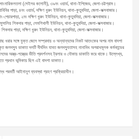
াংনারিকলতলা (সেইলর কলোনী), ৩৯নং ওয়ার্ড, থানা-ইপিজেড, জেলা-চট্টগ্রাম।
িবির পাড়া, ৪নং ওয়ার্ড, দক্ষিণ ধুরুং ইউনিয়ন, থানা-কুতুবদিয়া, জেলা-কক্সবাজার।
পেচারপাড়া, ২নং দক্ষিণ ধুরুং ইউনিয়ন, থানা-কুতুবদিয়া, জেলা-কক্সবাজার।
মুসালিয় শিকদার পাড়া, লেমশিখালী ইউনিয়ন, থানা-কুতুবদিয়া, জেলা-কক্সবাজার।
 শিকদার পাড়া, দক্ষিণ ধুরুং ইউনিয়ন, থানা-কুতুবদিয়া, জেলা-কক্সবাজার।
মাছ ধরার সঙ্গে যুক্ত জেলে সম্প্রদায় ও অন্যান্যদের নিকট আতংকের অপর নাম বাদশা
ৃত জলদস্যু ডাকাত দলটি দীর্ঘদিন যাবত জলদস্যুতাসহ নানাবিধ অপরাধমূলক কর্মকান্ডের
ের অস্ত্র-শস্ত্রের ভীতি প্রদর্শনসহ ট্রলার ও নৌকায় ডাকাতি করে থাকে। উল্লেখ্য,
মতে প্রধান ভূমিকায় ছিল এই বাদশা ডাকাত।
ে পরবর্তী আইনানুগ ব্যবস্থা গ্রহণ প্রক্রিয়াধীন।