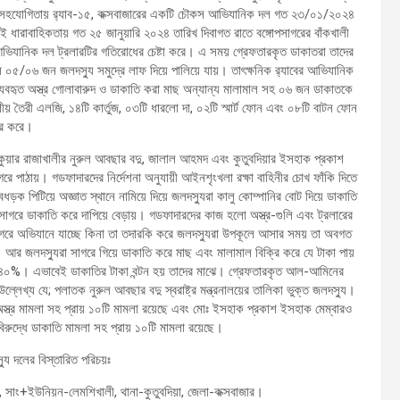
ার্বিক সহযোগিতায় র‌্যাব-১৫, কক্সবাজারের একটি চৌকস আভিযানিক দল গত ২৩/০১/২০২৪
রই ধারাবাহিকতায় গত ২৫ জানুয়ারি ২০২৪ তারিখ দিবাগত রাতে বঙ্গোপসাগরের বাঁকখালী
 আভিযানিক দল ট্রলারটির গতিরোধের চেষ্টা করে। এ সময় গ্রেফতারকৃত ডাকাতরা তাদের
করলে ০৫/০৬ জন জলদস্যু সমুদ্রে লাফ দিয়ে পালিয়ে যায়। তাৎক্ষনিক র‌্যাবের আভিযানিক
 ব্যবহৃত অস্ত্র গোলাবারুদ ও ডাকাতি করা মাছ অন্যান্য মালামাল সহ ০৬ জন ডাকাতকে
 তৈরী এলজি, ১৪টি কার্তুজ, ০৩টি ধারলো দা, ০২টি স্মার্ট ফোন এবং ০৮টি বাটন ফোন
ার করে।
েকুয়ার রাজাখালীর নুরুল আবছার বদু, জালাল আহমদ এবং কুতুবদিয়ার ইসহাক প্রকাশ
ে পাঠায়। গডফাদারদের নির্দেশনা অনুযায়ী আইনশৃংখলা রক্ষা বাহিনীর চোখ ফাঁকি দিতে
েধড়ক পিটিয়ে অজ্ঞাত স্থানে নামিয়ে দিয়ে জলদস্যুরা কালু কোম্পানির বোট দিয়ে ডাকাতি
পসাগরে ডাকাতি করে দাপিয়ে বেড়ায়। গডফাদারদের কাজ হলো অস্ত্র-গুলি এবং ট্রলারের
ী সাগরে অভিযানে যাচ্ছে কিনা তা তদারকি করে জলদস্যুরা উপকূলে আসার সময় তা অবগত
। আর জলদস্যুরা সাগরে গিয়ে ডাকাতি করে মাছ এবং মালামাল বিক্রি করে যে টাকা পায়
 ৪০%। এভাবেই ডাকাতির টাকা বন্টন হয় তাদের মাঝে। গ্রেফতারকৃত আল-আমিনের
লেখ্য যে; পলাতক নুরুল আবছার বদু স্বরাষ্ট্র মন্ত্রনালয়ের তালিকা ভুক্ত জলদস্যু।
অস্ত্র মামলা সহ প্রায় ১০টি মামলা রয়েছে এবং মোঃ ইসহাক প্রকাশ ইসহাক মেম্বারও
র বিরুদ্ধে ডাকাতি মামলা সহ প্রায় ১০টি মামলা রয়েছে।
যু দলের বিস্তারিত পরিচয়ঃ
ম, সাং+ইউনিয়ন-লেমশিখালী, থানা-কুতুবদিয়া, জেলা-কক্সবাজার।