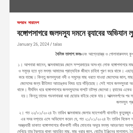
অপরাধ
সারাদেশ
বঙ্গোপসাগরে জলদস্যু দমনে র‌্যাবের অভিযান ল
January 26, 2024
talas
দৈনিক তালাশ.কমঃ
এবং আগ্নেয়াস্ত্র ও গোলাবারুদসহ কু
১। আপনারা জানেন, কক্সবাজারের জেলে সম্প্রদায়ের অসংখ্য লোক বঙ্গোপসাগরে মাছ
ও সমুদ্র হতে ধৃত মৎস্য আমাদের প্রাত্যহিক জীবনে চাহিদা পুরণ করে থাকে। এছাড়া
করে যাচ্ছে। কিন্তু জলদস্যুরা নদী ও সমুদ্রে মাছ ধরতে যাওয়া জেলেদের জাল, ম
জেলেদের জন্য রীতিমত আতঙ্কের বিষয় হয়ে দাঁড়িয়েছে। সেই সাথে জলদস্যুরা অন
থাকে। দীর্ঘদিন ধরে বঙ্গোপসাগরে জলদস্যুদের দাপটে তটস্থ জেলেরা। র‌্যাবের একের
হয়। কিন্তু তাদের গডফাদাররা ধরা ছোয়ার বাইরে থেকে যায়। আত্মসমর্পণের পর স
জলদস্যু গ্
২। গত ২২/০১/২০২৪ ইং তারিখ কক্সবাজার জেলার মহেশখালী থানাধীন কুতুবজুম এল
এর সদর দপ্তরে এসে অভিযোগ করেন যে, গত ২১/০১/২০২৪ ইং তারিখ বিকেল অন
অস্ত্রধারী ডাকাত বঙ্গোপসাগরে বাঁকখালী নদীর মোহনার অদূরে মৎস্য আহরণরত অবস্থা
দেখিয়ে তার ট্রলারে থাকা আহরিত মাছ, মাছ ধরার জাল, বোটের ইঞ্জিনের মালামাল, ত