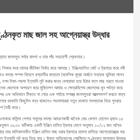
ুণ্ঠনকৃত মাছ জাল সহ আগ্নেয়াস্ত্র উদ্ধার
খ্যাত জলদস্যু সর্দার বাদশা ও তার পাঁচ সহযোগী গ্রেফতার।
 শিকার করে তাদের জীবিকা নির্বাহ করে আসছে। ইঞ্জিনচালিত বোট ও ট্রলারে করে নদী
ও মৎস্য সম্পদ বিদেশে রপ্তানীর মাধ্যমে বৈদেশিক মুদ্রা অর্জনে সহায়ক ভুমিকা পালন
াছ, নগদ টাকা-পয়সা ইত্যাদি লুট করার জন্য বেপরোয়া হয়ে উঠার ফলে মাছ ধরতে যাওয়া
েক জেলেকে অপহরণ করে মুক্তিপণ আদায় ও ক্ষেত্রবিশেষ জেলেদের খুন পর্যন্ত করে
 পর এক অভিযানে টিকতে না পেরে এক পর্যায়ে সশস্ত্র জলদস্যুরা আত্মসমপর্ণ করতে বাধ্য
াগরে ডাকাতি কিছুদিন বন্ধ থাকলেও গডফাদাররা নতুন ডাকাত সদস্যদের নিয়ে পুনরায়
রুপ তৈরী করে।
াকার বাসিন্দা পেশায় সমুদ্রে মৎস্য আহরণকারী জনৈক মোঃ বেলাল হোসেন র‌্যাব-১৫
ুমান ১৬.৩০ ঘটিকায় একটি ইঞ্জিন চালিত ট্রলার যোগে অনুমান ১০/১২ জন অবৈধ
য় তার মালিকানাধীন ইঞ্জিন চালিত মাছ ধরার ট্রলারে হামলা চালিয়ে আগ্নেয়াস্ত্রের ভয়
ৈল ইত্যাদি লুট করে নিয়ে যায়। উক্ত অভিযোগের প্রেক্ষিতে লুণ্ঠনকৃত মালামাল উদ্ধার