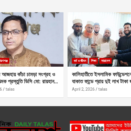
ায়ণগঞ্জ
ধর্ম ও জীবন
শিক্ষা
সারাদেশ
 আজহায় কাঁচা চামড়া সংগ্রহ ও
কালিহাতীতে ইসলামিক ফাউন্ডেশন
াত্মক প্রস্তুতি ডিসি মো: রায়হান
যাকাত ফান্ডে প্রায় দুই লাখ টাকা
6
talas
April 2, 2026
talas