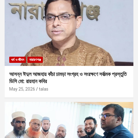
ধর্ম ও জীবন
নারায়ণগঞ্জ
আসন্ন ঈদুল আজহায় কাঁচা চামড়া সংগ্রহ ও সংরক্ষণে সর্বাত্মক প্রস্তুতি
ডিসি মো: রায়হান কবির
May 25, 2026
talas