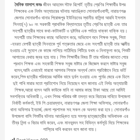
দৈনিক তালাশ.কমঃ
জীবন আহমেদ স্টাফ রিপোর্ট: তৃতীয় শ্রেণির শিক্ষার্থীর উপর
শিক্ষকের এক নির্মম অত্যাচরের ঘটনায় আতঙ্কিত সোনারগাঁওবাসী, নারায়ণগঞ্জ
জেলার সোনারগাঁও থানার পিরোজপুর ইউনিয়নের স্থানীয় বাসিন্দা আরবি ইসলাম
সিনহা(৭) ৯০ নং সরকারী প্রাথমিক বিদ্যালয়ের তৃতীয় শ্রেণির ছাত্রী এবং তার
সহপাঠী ছাত্রীর সাথে কথা-কাটাকাটি ও দুষ্টমির এক পর্যায়ে ধাক্কা ধাক্কি হয়।
সহপাঠী তার শিক্ষকের কাছে অভিযোগ করে, অভিযোগ শুনে শিক্ষক সবুজ, পিতা
-হযরত বেপারী ছাত্রী সিনহাকে পুর্ব শত্রুতার জেরে এবং সহপাঠী ছাত্রী তার আত্মীয়
হওয়ায় এই সুযোগ কে কাজে লাগিয়ে লাঠিদিয়ে পিটিয়ে যখম ও নিলাফুলা করে, শিশুটি
আগাতের বেথায় জ্বর হয়ে যায়। শিশু শিক্ষার্থীর বিষয় টি তার পরিবার জানতে পেরে
প্রধান শিক্ষক এবং সহকারী শিক্ষক সবুজ মাষ্টার কে জিজ্ঞেস করলে মাষ্টার সবুজ
বলেন,আমি এভাবেই মারবো আপনার শিশুকে অন্যর্থ কোন প্রতিষ্ঠানে নিয়ে ভর্তি
করেন,শিশু ছাত্রীর পরিবারের আর্থিক ভাবে দুর্বল হওয়ায় এবং পুর্বের জেরে এক ডিলে
দুই পাখি মারার মতো প্রতিশোধ নিয়ে নিয়েছেন বলে জানায় এই নির্দয় অত্যাচারী
শিক্ষক,আরো বলেন আমি কাউকে মানি না আমার কাছে টাকা আছে তো আমিই
সবশক্তির অধিকারী।, এখন শিশুর পরিবার শুষ্ট তদন্ত করে বিচারের দাবিতে উপজেলা
নির্বাহী কর্মকর্তা, ইউ পি চেয়ারম্যান, নারায়ণগঞ্জ জেলা শিক্ষা অফিসার, সোনারগাঁও
থানা অফিসার ইনচার্জ, জেলা প্রশাসক সহ সকল কে অবগত করা হবে। সোনারগাঁও
উপজেলা বাসি শিশুটির ঘটনায় আতঙ্কিত হয়ে সমগ্র ছাত্রছাত্রীর অভিবাভক এর
তীব্র নিন্দা ও বিচার দাবি করেন, এবং মানববন্দন সহ বিভিন্ন কর্মসূচি দিয়ে শিক্ষকের
শাস্তির দাবি করবেন বলে জানা যায়।