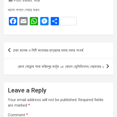
Post Views:
908
ভালো লাগলে শেয়ার করুন
F
E
W
M
S
a
m
h
es
h
ce
ail
at
se
ar
b
s
n
e
Post
ঢাকা কলেজ ও সিটি কলেজের ছাত্রদের দফায় দফায় সংঘর্ষ
o
A
g
navigation
o
p
er
জেলা গোয়েন্দা শাখা ফরিদপুর কর্তৃক ২৫ বোতল ফেন্সিডিলসহ গ্রেফতার ২
k
p
Leave a Reply
Your email address will not be published.
Required fields
are marked
*
Comment
*