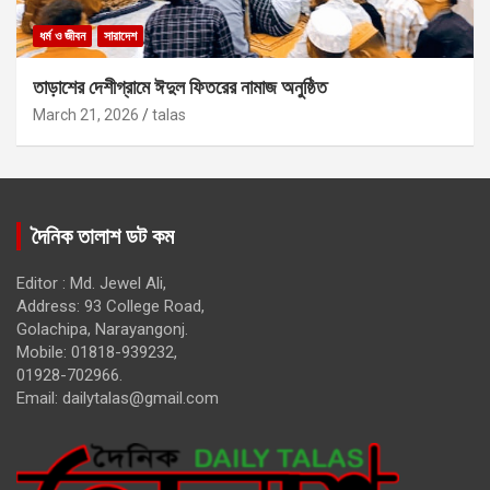
ধর্ম ও জীবন
সারাদেশ
তাড়াশের দেশীগ্রামে ঈদুল ফিতরের নামাজ অনুষ্ঠিত
March 21, 2026
talas
দৈনিক তালাশ ডট কম
Editor : Md. Jewel Ali,
Address: 93 College Road,
Golachipa, Narayangonj.
Mobile: 01818-939232,
01928-702966.
Email:
dailytalas@gmail.com