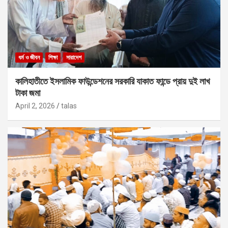
ধর্ম ও জীবন
শিক্ষা
সারাদেশ
কালিহাতীতে ইসলামিক ফাউন্ডেশনের সরকারি যাকাত ফান্ডে প্রায় দুই লাখ
টাকা জমা
April 2, 2026
talas