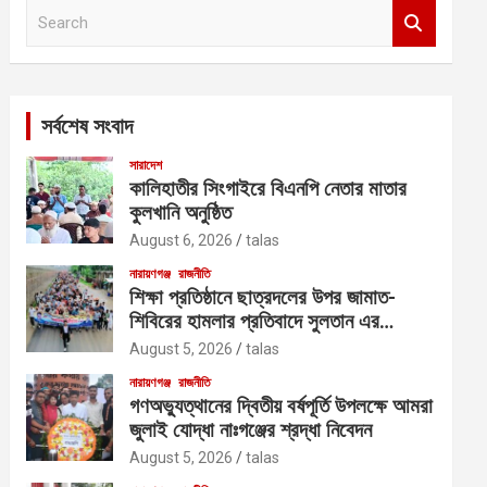
S
e
a
r
c
সর্বশেষ সংবাদ
h
সারাদেশ
কালিহাতীর সিংগাইরে বিএনপি নেতার মাতার
কুলখানি অনুষ্ঠিত
August 6, 2026
talas
নারায়ণগঞ্জ
রাজনীতি
শিক্ষা প্রতিষ্ঠানে ছাত্রদলের উপর জামাত-
শিবিরের হামলার প্রতিবাদে সুলতান এর
নেতৃত্বে বিক্ষোভ
August 5, 2026
talas
নারায়ণগঞ্জ
রাজনীতি
গণঅভ্যুত্থানের দ্বিতীয় বর্ষপূর্তি উপলক্ষে আমরা
জুলাই যোদ্ধা নাঃগঞ্জের শ্রদ্ধা নিবেদন
August 5, 2026
talas