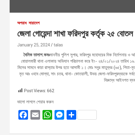
অপরাধ
সারাদেশ
জেলা গোয়েন্দা শাখা ফরিদপুর কর্তৃক ২৫ বোতল
January 25, 2024
talas
দৈনিক তালাশ.কমঃ
মাননীয় পুলিশ সুপার, ফরিদপুর মহোদয়ের দিক নির্দেশনায় ও 
বোয়ালমারী থানা এলাকায় অভিযান পরিচালনা করে ইং- ২৪/০১/২০২৪ তারিখ ১৬
মিলের সামনে কাচা রাস্তার উপর হতে আসামী ১। মোঃ সবুর মাতুব্বর (৬৫), পিতা-ম
মৃত আঃ ওহাব মোল্যা, সাং চতর, থানা- কোতয়ালী, উভয় জেলা-ফরিদপুরদ্বয়কে সর
বিরুদ্ধে আইনগত ব্য
Post Views:
662
ভালো লাগলে শেয়ার করুন
F
E
W
M
S
a
m
h
es
h
ce
ail
at
se
ar