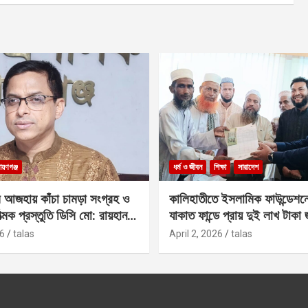
ায়ণগঞ্জ
ধর্ম ও জীবন
শিক্ষা
সারাদেশ
 আজহায় কাঁচা চামড়া সংগ্রহ ও
কালিহাতীতে ইসলামিক ফাউন্ডেশন
াত্মক প্রস্তুতি ডিসি মো: রায়হান
যাকাত ফান্ডে প্রায় দুই লাখ টাকা
6
talas
April 2, 2026
talas