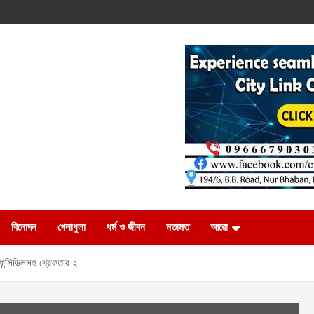
বিনোদন
খেলাধুলা
ধর্ম ও জীবন
মতামত
আরো
ফেন্সিডিলসহ গ্রেফতার ২