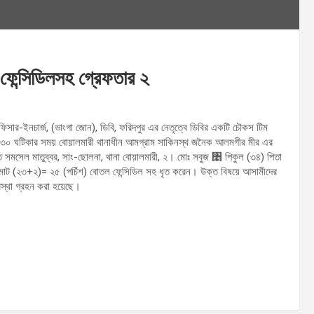
 ফেন্সিডিলসহ গ্রেফতার ২
অফিসার-ইনচার্জ, (ভাংগা জোন), ডিবি, ফরিদপুর এর নেতৃত্বে ডিবির একটি চৌকস টিম
.৩০ ঘটিকার সময় বোয়ালমারী থানাধীন আমগ্রাম সাকিনস্থ জনৈক আলমগীর মীর এর
ৃত সমসেল মাতুব্বর, সাং-ছোলনা, থানা বোয়ালমারী, ২। মোঃ সবুজ ৥ পিকুল (৩৪) পিতা
্বমোট (২৩+২)= ২৫ (পচিঁশ) বোতল ফেন্সিডিল সহ ধৃত করেন। উক্ত বিষয়ে আসামীদের
বস্থা গ্রহন করা হয়েছে।