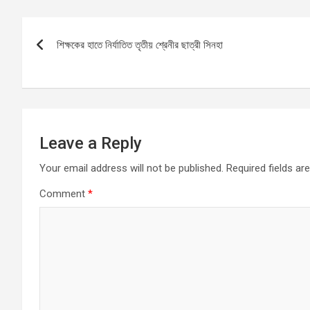
b
s
n
e
Post
o
A
g
শিক্ষকের হাতে নির্যাতিত তৃতীয় শ্রেনীর ছাত্রী সিনহা
navigation
o
p
er
k
p
Leave a Reply
Your email address will not be published.
Required fields a
Comment
*