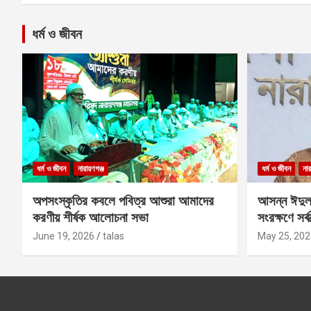
ধর্ম ও জীবন
ধর্ম ও জীবন
নারায়ণগঞ্জ
ধর্ম ও জীবন
নার
অপসংস্কৃতির কবলে পবিত্র আশুরা আমাদের
আসন্ন ঈদুল
করণীয় শীর্ষক আলোচনা সভা
সংরক্ষণে সর্ব
কবির
June 19, 2026
talas
May 25, 202