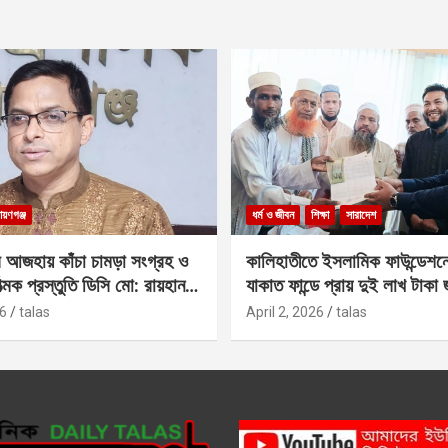
ায়ণগঞ্জ
ধর্ম ও জীবন
শিক্ষা
সারাদেশ
 আজহায় কাঁচা চামড়া সংগ্রহ ও
কালিহাতীতে ইসলামিক ফাউন্ডেশন
াত্মক প্রস্তুতি ডিসি মো: রায়হান
যাকাত ফান্ডে প্রায় দুই লাখ টাকা
6
talas
April 2, 2026
talas