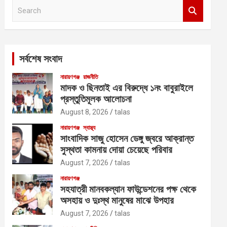
S
e
a
r
c
সর্বশেষ সংবাদ
h
নারায়ণগঞ্জ
রাজনীতি
মাদক ও ছিনতাই এর বিরুদ্ধে ১নং বাবুরাইলে
প্রস্তুতিমূলক আলোচনা
August 8, 2026
talas
নারায়ণগঞ্জ
স্বাস্থ্য
সাংবাদিক সাজু হোসেন ডেঙ্গু জ্বরে আক্রান্ত
সুস্থতা কামনায় দোয়া চেয়েছে পরিবার
August 7, 2026
talas
নারায়ণগঞ্জ
সহযাত্রী মানবকল্যান ফাউন্ডেশনের পক্ষ থেকে
অসহায় ও দুঃস্থ মানুষের মাঝে উপহার
August 7, 2026
talas