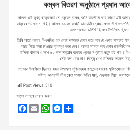
কম্বল বিতরণ অনুষ্ঠানে প্রধান 
সাবেক এই তুখড় ছাত্রনেতা মো. জুয়েল বলেন, আমি রাজনীতি করি কারণ এটা আমা
মানুষের ভালোবাসা পাই। নাসিক ১১ নং ওয়ার্ড আওয়ামী স্বেচ্ছাসেবক লীগ সভাপতি
এতে প্রধান অতিথি হিসেবে উপস্থিত ছিলেন ন
তিনি আরো বলেন, বিএনপির এক নেতা আমাকে ফোন করে বলে যে এবার ক্ষমতায় যা
কাছে গিয়ে ক্ষমা চাওয়ার ব্যবস্থা করে দেন। আমরা সামনে আর কোন রাজনীতি
হাসিনা থাকলে এদেশে ৫৫ লক্ষ সন্তান বছরের প্রথম সপ্তাহে নতুন বই পায়। ব
সেটা বলা যেত না। কিন্তু শেখ হাসিনার আমলে বিদ
এছাড়াও উপস্থিত ছিলেন, সদর উপজেলা মুক্তিযুদ্ধ কমান্ডের সাবেক মুক্তিযোদ্ধা ব
জসিম, আওয়ামী লীগ নেতা মাহাল উদ্দিন মালু, এছহাক মিয়া, অ্য
Post Views:
510
ভালো লাগলে শেয়ার করুন
F
E
W
M
S
a
m
h
es
h
ce
ail
at
se
ar