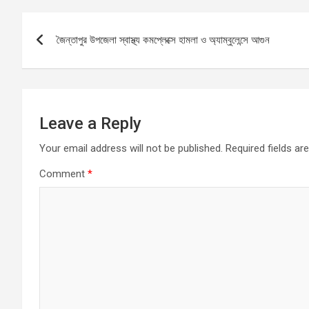
b
s
n
e
Post
o
A
g
জৈন্তাপুর উপজেলা স্বাস্থ্য কমপ্লেক্সে হামলা ও অ্যাম্বুলেন্সে আগুন
navigation
o
p
er
k
p
Leave a Reply
Your email address will not be published.
Required fields a
Comment
*