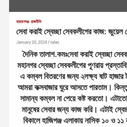
নারায়ণগঞ্জ
রাজনীতি
সেবা করাই স্বেচ্ছা সেবকলীগের কাজ: জুয়েল
January 20, 2024
talas
দৈনিক তালাশ.কমঃ
সেবা করাই স্বেচ্ছা সেব
মহানগর স্বেচ্ছা সেবকলীগের পূণরায় প্রস্ত
এ কম্বল বিতরণের জন্য ২লক্ষ্য ষাট হাজার
আমরা কক্সবাজার ঘুরে আসতে পারতাম। কিন্ত
সামান্য কম্বল না পেয়ে কষ্ট করতো। এটাতে
মানুষের সেবার জন্য কাজ করি। এটাই স্বে
বিকালে হাজিগঞ্জ এলাকায় নাসিক ১০ ও ১১ ন