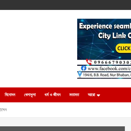
বিনোদন
খেলাধুলা
ধর্ম ও জীবন
মতামত
আরো
হোসেন