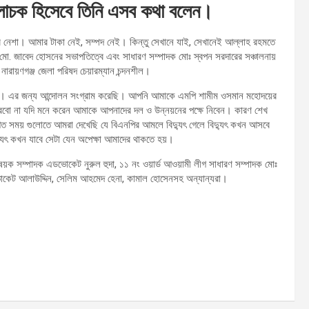
আলোচক হিসেবে তিনি এসব কথা বলেন।
র নেশা। আমার টাকা নেই, সম্পদ নেই। কিন্তু সেখানে যাই, সেখানেই আল্লাহ রহমতে
 মো. জাবেদ হোসনের সভাপতিত্বে এবং সাধারণ সম্পাদক মোঃ স্বপন সরদারের সঞ্চালনায়
ারায়ণগঞ্জ জেলা পরিষদ চেয়ারম্যান চন্দনশীল।
ব। এর জন্য আন্দোলন সংগ্রাম করেছি। আপনি আমাকে এমপি শামীম ওসমান মহোদয়ের
 করবো না যদি মনে করেন আমাকে আপনাদের দল ও উন্নয়নের পক্ষে নিবেন। কারণ শেখ
িগত সময় গুলোতে আমরা দেখেছি যে বিএনপির আমলে বিদ্যুৎ গেলে বিদ্যুৎ কখন আসবে
্যুৎ কখন যাবে সেটা যেন অপেক্ষা আমাদের থাকতে হয়।
িষয়ক সম্পাদক এডভোকেট নুরুল হুদা, ১১ নং ওয়ার্ড আওয়ামী লীগ সাধারণ সম্পাদক মোঃ
াডভোকেট আলাউদ্দিন, সেলিম আহমেদ হেনা, কামাল হোসেনসহ অন্যান্যরা।