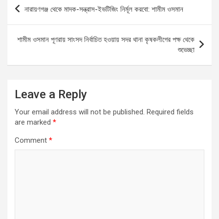
b
s
n
e
Post
নারায়ণগঞ্জ থেকে মাদক-সন্ত্রাস-ইভটিজিং নির্মূল করবো: শামীম ওসমান
o
A
g
navigation
o
p
er
শামীম ওসমান পূণরায় সাংসদ নির্বাচিত হওয়ায় সদর থানা কৃষকলীগের পক্ষ থেকে
k
p
শুভেচ্ছা
Leave a Reply
Your email address will not be published.
Required fields
are marked
*
Comment
*