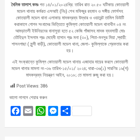
দৈনিক তালাশ.কমঃ
গত ১৪/০১/২০২৪খ্রি: তারিখ রাত ২০.৫০ ঘটিকায় কোতয়ালী
মডেল থানায় কর্মরত এসআই (নিঃ) শেখ মফিজুর রহমান ও সঙ্গীয় ফোর্সসহ
কোতয়ালী মডেল থানা এলাকায় মাদকদ্রব্য উদ্ধার ও ওয়ারেন্ট তামিল ডিউটি
করাকালে গোপন সংবাদের ভিত্তিতে কুমিল্লা কোতয়ালী মডেল থানাধীন ০৪ নং
আমড়াতলী ইউনিয়নের বানাসুয়া হতে ৫২ কেজি গাঁজাসহ মাদক ব্যবসায়ী মোঃ
তৌহিদুল ইসলাম প্রঃ মেহেদী হাসান প্রঃ মনা (৩০), পিতা-মনসুর মিয়া ,স্থায়ী:
শাসনগাছা ( মুন্সী বাড়ী), কোতয়ালী মডেল থানা, জেলা- কুমিল্লাকে গ্রেফতার করা
হয়।
এই সংক্রান্তে কুমিল্ল কোতয়ালী মডেল থানায় এজাহার দায়ের করলে কোতয়ালী
মডেল থানার মামলা নং-৩৬ তারিখ-১৫/০১/ ২০২৪; ধারা-৩৬(১) সারণির ১৯(গ)
মাদকদ্রব্য নিয়ন্ত্রণ আইন, ২০১৮; তে মামলা রুজু করা হয়।
Post Views:
386
ভালো লাগলে শেয়ার করুন
F
E
W
M
S
a
m
h
es
h
ce
ail
at
se
ar