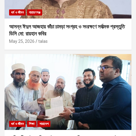
ধর্ম ও জীবন
নারায়ণগঞ্জ
আসন্ন ঈদুল আজহায় কাঁচা চামড়া সংগ্রহ ও সংরক্ষণে সর্বাত্মক প্রস্তুতি
ডিসি মো: রায়হান কবির
May 25, 2026
talas
ধর্ম ও জীবন
শিক্ষা
সারাদেশ