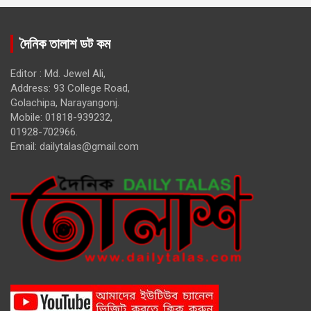
দৈনিক তালাশ ডট কম
Editor : Md. Jewel Ali,
Address: 93 College Road,
Golachipa, Narayangonj.
Mobile: 01818-939232,
01928-702966.
Email:
dailytalas@gmail.com