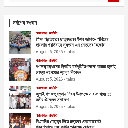
a
r
c
সর্বশেষ সংবাদ
h
নারায়ণগঞ্জ
রাজনীতি
শিক্ষা প্রতিষ্ঠানে ছাত্রদলের উপর জামাত-শিবিরের
হামলার প্রতিবাদে সুলতান এর নেতৃত্বে বিক্ষোভ
August 5, 2026
talas
নারায়ণগঞ্জ
রাজনীতি
গণঅভ্যুত্থানের দ্বিতীয় বর্ষপূর্তি উপলক্ষে আমরা জুলাই
যোদ্ধা নাঃগঞ্জের শ্রদ্ধা নিবেদন
August 5, 2026
talas
নারায়ণগঞ্জ
রাজনীতি
জুলাই গণঅভ্যুত্থান দিবস উপলক্ষে নারায়ণগঞ্জে ১১
দলীয় ঐক্যের সমাবেশ
August 5, 2026
talas
নারায়ণগঞ্জ
রাজনীতি
বিএনপির নেতৃত্ব নিয়ে মন্তব্য কোনোভাবেই
গ্রহণযোগ্য নয়: জহির আহমেদ সোহেল