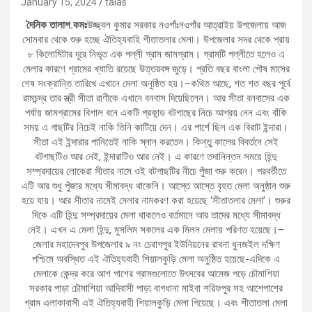
January 15, 2024
talas
দৈনিক তালাশ.কমঃ
উজ্জ্বল কুমার সরকার নওগাঁঃনওগাঁর আত্রাইয় উপজেলায় আজ
সোমবার থেকে শুরু হচ্ছে ঐতিহ্যবাহি শীতাতলার মেলা। উপজেলার সদর থেকে প্রায়
৮ কিলোমিটার দূরে নিভৃত এক পল্লী গ্রাম জামগ্রাম। গ্রামটি পল্লীতে হলেও এ
মেলার কারণে গ্রামের খ্যাতি রয়েছে উত্তরবঙ্গ জুড়ে। প্রতি বছর বাংলা পৌষ মাসের
শেষ সংক্রান্তি তারিখে এখানে মেলা অনুষ্ঠিত হয়।–কথিত আছে, শত শত বছর পূর্বে
রামচন্দ্র তার স্ত্রী সীতা রাণীকে এখানে বনবাস দিয়েছিলেন। আর সীতা বনবাসের এক
পর্যায় জামগ্রামের বিশাল বনে একটি প্রকান্ড বটগাছের নিচে আশ্রয় নেন এবং বাঁকি
সময় এ গাছটির নিচেই নাকি তিনি কাটিয়ে দেন। এর পার্শে ছিল এক বিরাট ইন্দারা।
সীতা এই ইন্দারার পানিতেই নাকি স্নান করতেন। কিন্তু কালের বিবর্তনে সেই
বটগাছটিও আর নেই, ইন্দারাটিও আর নেই। এ কারণে তদানিন্তন সময়ে হিন্দু
সম্প্রদায়ের লোকেরা সীতার নামে ওই বটগাছটির নীচে পুঁজা শুরু করেন। পরবর্তীতে
এটি আর শুধু পুঁজার মধ্যে সীমাবদ্ধ থাকেনি। আস্তে আস্তে বৃহত মেলা অনুষ্ঠান শুরু
হয়ে যায়। আর সীতার নামেই মেলার নামকরণ করা হয়েছে ‘সীতাতলার মেলা’। শুরুর
দিকে এটি হিন্দু সম্প্রদায়ের মেলা থাকলেও বর্তমানে আর তাদের মধ্যে সীমাবদ্ধ
নেই। এখন এ মেলা হিন্দু, মুসলিম সকলের এক মিলন মেলায় পরিণত হয়েছে।–
জেলার মহাদেবপুর উপজেলার ৯ নং চেরাগপুর ইউনিয়নের রাবনা‌ ধুনজইল দক্ষিণ
পশ্চিমে অবস্থিত এই ঐতিহ্যবাহী শিয়াল‌কুড়ি‌ মেলা অনুষ্ঠিত হয়েছে-এদিকে এ
মেলাকে কেন্দ্র করে আশ পাশের গ্রামগুলোতে উৎসবের আমেজ পড়ে চৌমাশিয়া
সরকার পাড়া চৌমাশিয়া আদিবাসী পাড়া বাগধানা মাইবা‌ শরিফপুর সহ আশেপাশের
গ্রাম এলাকাবাসী এই ঐতিহ্যবাহী শিয়াল‌কুড়ি‌ মেলা গিয়েছে। এবং শীতাতলা মেলা