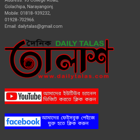
Address: 93 College Road,
Golachipa, Narayangonj.
Mobile: 01818-939232,
01928-702966.
Email:
dailytalas@gmail.com