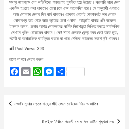
সমগ্র জামগ্রাম যেন অতিথিদের পদচারণায় মুখরিত হয়ে উঠেছে। সরকারি ভাবে মেলা
একদিন হওয়ার কথা থাকলেও মেলা চলে বেশ কয়েকদিন ধরে। সে অনুযায়ী এবারেও
আজ সোমবার মেলার দিন ধার্য থাকলেও রোববার থেকেই দোকানপাট আর লোকে
লোকারণ্য হয়ে গেছে জাম গ্রামের মেলা এলাকা।আত্রাই থানার ওসি জহুরুল
ইসলাম বলেন, মেলায় আগত লোকজনের সার্বিক নিরাপত্তা নিশ্চিত করতে সার্বক্ষণিক
সেখানে পুলিশ মোতায়েন থাকবে। সেই সাথে মেলাকে কেন্দ্র করে কেউ যাতে জুয়া,
লটারী বা অসামাজিক কার্যক্রম করতে না পারে সেদিকে আামদের সজাগ দৃষ্টি থাকবে।
Post Views:
393
ভালো লাগলে শেয়ার করুন
F
E
W
M
S
a
m
h
es
h
ce
ail
at
se
ar
b
s
n
e
Post
নওগাঁর মান্দায় সড়কে গাছের গুঁড়ি ফেলে বেরিকেড দিয়ে ডাকাতির
o
A
g
navigation
o
p
er
টাঙ্গাইলে নির্বাচন পরবর্তী ১ম মাসিক আইন শৃঙ্খলা সভা
k
p