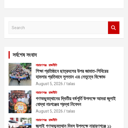
S
e
a
r
c
সর্বশেষ সংবাদ
h
নারায়ণগঞ্জ
রাজনীতি
শিক্ষা প্রতিষ্ঠানে ছাত্রদলের উপর জামাত-শিবিরের
হামলার প্রতিবাদে সুলতান এর নেতৃত্বে বিক্ষোভ
August 5, 2026
talas
নারায়ণগঞ্জ
রাজনীতি
গণঅভ্যুত্থানের দ্বিতীয় বর্ষপূর্তি উপলক্ষে আমরা জুলাই
যোদ্ধা নাঃগঞ্জের শ্রদ্ধা নিবেদন
August 5, 2026
talas
নারায়ণগঞ্জ
রাজনীতি
জুলাই গণঅভ্যুত্থান দিবস উপলক্ষে নারায়ণগঞ্জে ১১