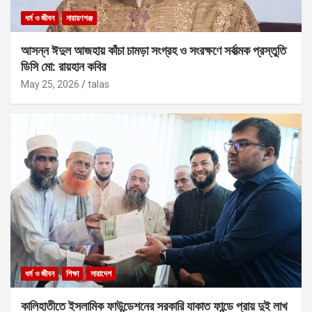
ধর্ম ও জীবন
নারায়ণগঞ্জ
আসন্ন ঈদুল আজহায় কাঁচা চামড়া সংগ্রহ ও সংরক্ষণে সর্বাত্মক প্রস্তুতি
ডিসি মো: রায়হান কবির
May 25, 2026
talas
ধর্ম ও জীবন
শিক্ষা
সারাদেশ
কালিহাতীতে ইসলামিক ফাউন্ডেশনের সরকারি যাকাত ফান্ডে প্রায় দুই লাখ