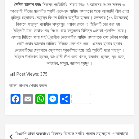
দৈনিক তালাশ.কমঃ
নিজস্ব প্রতিনিধি: নারায়ণগঞ্জ-৪ আসনের সংসদ সদস্য ও
আওয়ামী লীগের মনোনীত প্রার্থী একেএম শামীম ওসমানের পক্ষে আওয়ামী লীগ নেতা
মুজিবুর রহমানের নেতৃত্বে বিশাল মিছিল অনুষ্ঠিত হয়েছে। মঙ্গলবার (১৯ ডিসেম্বর)
বিকালে ফতুল্লা থানাধীন সস্তাপুর এলাকা থেকে এ মিছিলটি বের করা হয়।
মিছিলটি ঢাকা-নারায়ণগঞ্জ লিংক রোড ফতুল্লার বিভিন্ন এলাকা প্রদক্ষিণ করে।
এসময় মিছিলে থানা সহ¯্রাধীক নেতাকর্মীরা শামীম ওসমানকে তথা নৌকা মার্কায়
ভোট দেয়ার আহ্বান জানিয়ে বিভিন্ন স্লোগান দেন। এসময় হাজার হাজার
নেতাকর্মীদের স্লোগানে স্লোগানে প্রকম্পিত হয়ে ওঠে প্রতিটি পাড়া মহল্লা।
মিছিলে উপস্থিত ছিলেন, আওয়ামী লীগ নেতা খসরু, রাজ্জাক, জুয়েল, নূর, রতন,
আতাউর, মাসুম, জালাল প্রমূখ।
Post Views:
375
ভালো লাগলে শেয়ার করুন
F
E
W
M
S
a
m
h
es
h
ce
ail
at
se
ar
b
s
n
e
Post
বিএনপি ডাকা অবরোধের বিরুদ্ধে বিকেলে নগরীর প্রধান মহাসড়কে শোভাযাত্রা:
o
A
g
navigation