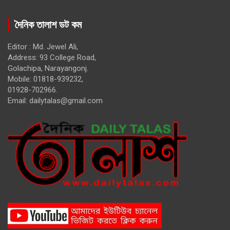
দৈনিক তালাশ ডট কম
Editor : Md. Jewel Ali,
Address: 93 College Road,
Golachipa, Narayangonj.
Mobile: 01818-939232,
01928-702966.
Email:
dailytalas@gmail.com