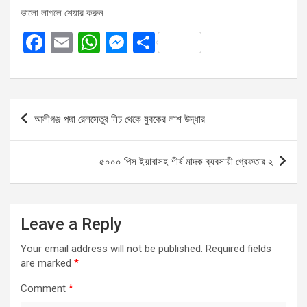
ভালো লাগলে শেয়ার করুন
F
E
W
M
S
a
m
h
es
h
ce
ail
at
se
ar
b
s
n
e
Post
আলীগঞ্জ পদ্মা রেলসেতুর নিচ থেকে যুবকের লাশ উদ্ধার
o
A
g
navigation
o
p
er
৫০০০ পিস ইয়াবাসহ শীর্ষ মাদক ব্যবসায়ী গ্রেফতার ২
k
p
Leave a Reply
Your email address will not be published.
Required fields
are marked
*
Comment
*