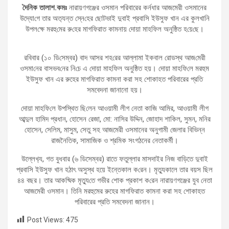
দৈনিক তালাশ.কমঃ
নারায়ণগঞ্জের ওসমান পরিবারের কর্নধার আজমেরী ওসমানের
উদ্যো‌গে তার অত‌্যন্ত স্নে‌হের ছোটভাই দুবাই প্রবাসি ইউসুফ খান এর কুলখা‌নি
উপল‌ক্ষে মরহু‌মের রু‌হের মাগ‌ফিরাত কামনায় দোয়া মাহ‌ফিল অনু‌ষ্ঠিত হ‌য়ে‌ছে।
র‌বিবার (১০ ডি‌সেম্বর) বাদ আসর শহ‌রের আল্লামা ইকবাল রোডস্থ আজ‌মেরী
ওসমা‌নের বাসভব‌নের নি‌চে এ দোয়া মাহ‌ফিল অনু‌ষ্ঠিত হয়। দোয়া মাহ‌ফি‌লে মরহুম
ইউসুফ খান এর রুহের মাগফিরাত কামনা করা সহ শোকাহত পরিবারের প্রতি
সমবেদনা জানানো হয়।
দোয়া মাহ‌ফি‌লে উপ‌স্থিত ছি‌লেন আওয়ামী লীগ নেতা কাজি আমির, আওয়ামী লীগ
আব্দুল হামিদ প্রধান, হোসেন রেজা, মো: নাসির উদ্দিন, জোহাদ শাকিল, সুমন, মনির
হোসেন, সেলিম, মাসুম, সেতু সহ আজমেরী ওসমানের অনুগামী জেলার বিভিন্ন
রাজনৈতিক, সামাজিক ও শ্রমিক সংগঠনের নেতাকর্মী।
উল্লেখ‌্য, গত বুধবার (৬ ডিসেম্বর) রাতে ফতুল্লার মাসদাইর নিজ বাড়িতে দুবাই
প্রবাসি ইউসুফ খান হঠাৎ অসুস্থ হয়ে ইন্তেকাল ক‌রেন। মৃত্যুকালে তার বয়স ছিল
৪৪ বছর। তার আক‌ষ্মিক মৃত‌্যু‌তে গভীর শোক প্রকাশ ক‌রেন নারায়ণগঞ্জের যুব নেতা
আজমেরী ওসমান। তি‌নি মরহুমের রুহের মাগফিরাত কামনা করা সহ শোকাহত
পরিবারের প্রতি সমবেদনা জানান।
Post Views:
475