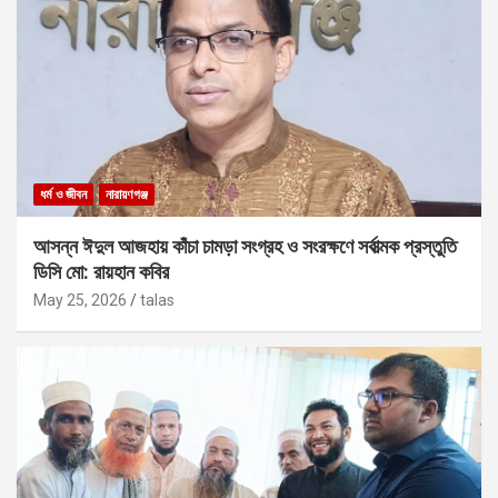
ধর্ম ও জীবন
নারায়ণগঞ্জ
আসন্ন ঈদুল আজহায় কাঁচা চামড়া সংগ্রহ ও সংরক্ষণে সর্বাত্মক প্রস্তুতি
ডিসি মো: রায়হান কবির
May 25, 2026
talas