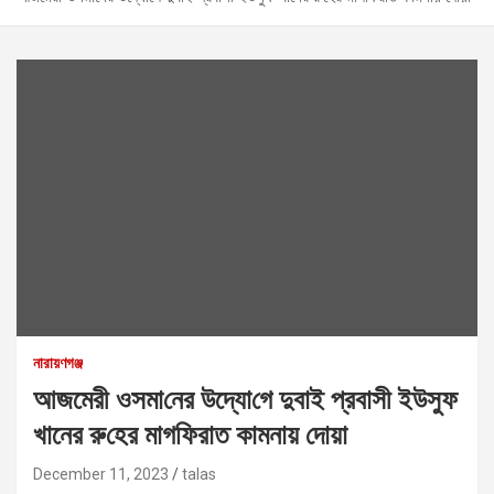
নারায়ণগঞ্জ
আজমেরী ওসমা‌নের উদ্যো‌গে দুবাই প্রবাসী ইউসুফ
খানের রু‌হের মাগ‌ফিরাত কামনায় দোয়া
December 11, 2023
talas