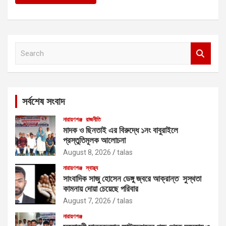
S
e
a
r
c
সর্বশেষ সংবাদ
h
নারায়ণগঞ্জ
রাজনীতি
মাদক ও ছিনতাই এর বিরুদ্ধে ১নং বাবুরাইলে
প্রস্তুতিমূলক আলোচনা
August 8, 2026
talas
নারায়ণগঞ্জ
স্বাস্থ্য
সাংবাদিক সাজু হোসেন ডেঙ্গু জ্বরে আক্রান্ত সুস্থতা
কামনায় দোয়া চেয়েছে পরিবার
August 7, 2026
talas
নারায়ণগঞ্জ