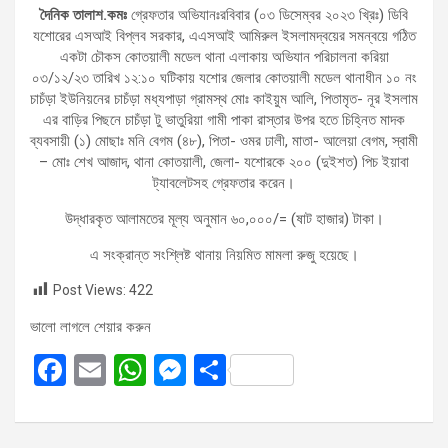
দৈনিক তালাশ.কমঃ
গ্রেফতার অভিযানঃরবিবার (০৩ ডিসেম্বর ২০২৩ খ্রিঃ) ডিবি
যশোরের এসআই বিপ্লব সরকার, এএসআই আমিরুল ইসলামদ্বয়ের সমন্বয়ে গঠিত
একটা চৌকস কোতয়ালী মডেল থানা এলাকায় অভিযান পরিচালনা করিয়া
০৩/১২/২৩ তারিখ ১২:১০ ঘটিকায় যশোর জেলার কোতয়ালী মডেল থানাধীন ১০ নং
চাচঁড়া ইউনিয়নের চাচঁড়া মধ্যপাড়া গ্রামস্থ মোঃ কাইয়ুম আলি, পিতামৃত- নূর ইসলাম
এর বাড়ির পিছনে চাচঁড়া টু ভাতুরিয়া গামী পাকা রাস্তার উপর হতে চিহ্নিত মাদক
ব্যবসায়ী (১) মোছাঃ মনি বেগম (৪৮), পিতা- ওমর ঢালী, মাতা- আলেয়া বেগম, স্বামী
– মোঃ শেখ আজাদ, থানা কোতয়ালী, জেলা- যশোরকে ২০০ (দুইশত) পিচ ইয়াবা
ট্যাবলেটসহ গ্রেফতার করেন।
উদ্ধারকৃত আলামতের মূল্য অনুমান ৬০,০০০/= (ষাট হাজার) টাকা।
এ সংক্রান্ত সংশ্লিষ্ট থানায় নিয়মিত মামলা রুজু হয়েছে।
Post Views:
422
ভালো লাগলে শেয়ার করুন
F
E
W
M
S
a
m
h
es
h
ce
ail
at
se
ar