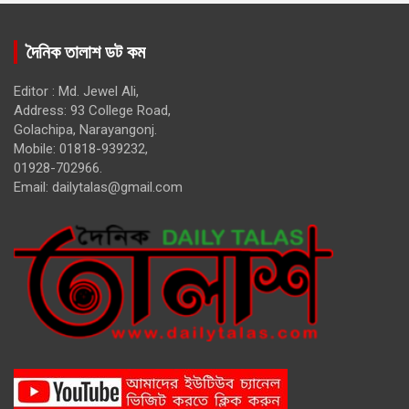
দৈনিক তালাশ ডট কম
Editor : Md. Jewel Ali,
Address: 93 College Road,
Golachipa, Narayangonj.
Mobile: 01818-939232,
01928-702966.
Email:
dailytalas@gmail.com