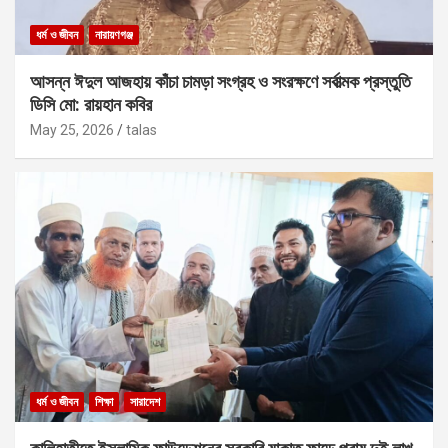
ধর্ম ও জীবন
নারায়ণগঞ্জ
আসন্ন ঈদুল আজহায় কাঁচা চামড়া সংগ্রহ ও সংরক্ষণে সর্বাত্মক প্রস্তুতি
ডিসি মো: রায়হান কবির
May 25, 2026
talas
ধর্ম ও জীবন
শিক্ষা
সারাদেশ