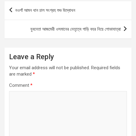
b
s
n
e
Post
নওগাঁ আমন ধান চাল সংগ্রহ শুভ উদ্বোধন
o
A
g
navigation
o
p
er
যুবনেতা আজমেরী ওসমানের নেতৃত্বে গাড়ি বহর নিয়ে শোভাযাত্রা
k
p
Leave a Reply
Your email address will not be published.
Required fields
are marked
*
Comment
*