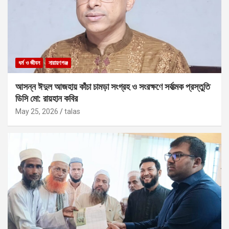
ধর্ম ও জীবন
নারায়ণগঞ্জ
আসন্ন ঈদুল আজহায় কাঁচা চামড়া সংগ্রহ ও সংরক্ষণে সর্বাত্মক প্রস্তুতি
ডিসি মো: রায়হান কবির
May 25, 2026
talas