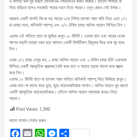
ও কালচে ভাব দূর করতে মেনিকিওর-পেডিকিওর করাও জরুরি। চাইলে পার্লারে না
গিয়ে বাড়িতে বসেও সহজেই পায়ের যত্ন নিতে পারেন। চলুন জেনে নেই উপায়।
প্রথমে একটি বালতি কিংবা বড় পাত্রে ৩/৪ লিটার হালকা গরম পানি নিয়ে এতে ১/২
চা-চামচ লবন, খানিকটা শ্যাম্পু এবং ২/৩ টেবিল চামচ অলিভ অয়েল মিশিয়ে নিন।
এরপর এই পানিতে হাত-পা ডুবিয়ে রাখুন ২০ মিনিট। এরপর হাত এবং পায়ের নখের
পাশের বাড়তি চামড়া নরম হয়ে আসলে একটি কিউটিকল রিমুভার দিয়ে ঘষে দূর করে
নিন।
এবার ২/৩ চামচ লেবুর রস, ১ চামচ অলিভ অয়েল এবং ২ টেবিল চামচ চিনি একসঙ্গে
মিশিয়ে একটি প্রাকৃতিক স্ক্রাবার তৈরি করে হাত ও পায়ের ত্বকে ভালো করে স্ক্রাব
করে নিন।
এরপর ১০ মিনিট হাত-পা হালকা গরম পানিতে খানিকটা শ্যাম্পু দিয়ে ভিজিয়ে রাখুন।
এবার হাত-পা ভালো করে ধুয়ে, মুছে ময়েশ্চারাইজার লাগান। অলিভ অয়েল খুব ভালো
একটি প্রাকৃতিক ময়েশ্চারাইজার। চাইলে অলিভ অয়েল ম্যাসাজ করেও নিতে
পারেন।
Post Views:
1,390
ভালো লাগলে শেয়ার করুন
F
E
W
M
S