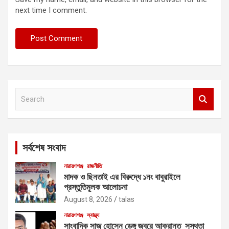
next time I comment.
S
e
a
r
c
সর্বশেষ সংবাদ
h
নারায়ণগঞ্জ
রাজনীতি
মাদক ও ছিনতাই এর বিরুদ্ধে ১নং বাবুরাইলে
প্রস্তুতিমূলক আলোচনা
August 8, 2026
talas
নারায়ণগঞ্জ
স্বাস্থ্য
সাংবাদিক সাজু হোসেন ডেঙ্গু জ্বরে আক্রান্ত সুস্থতা