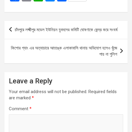
a
m
h
es
h
ce
ail
at
se
ar
b
s
n
e
Post
চাঁদপুরে লক্ষ্মীপুর মডেল ইউনিয়ন যুবদলের কমিটি ঘোষণাকে কেন্দ্র করে সংঘর্ষ
o
A
g
navigation
o
p
er
কিশোর গ্যাং এর অত্যাচারে আতঙ্কে এলাকাবাসি থানায় অভিযোগ হলেও খুঁজে
k
p
পায় না পুলিশ
Leave a Reply
Your email address will not be published.
Required fields
are marked
*
Comment
*