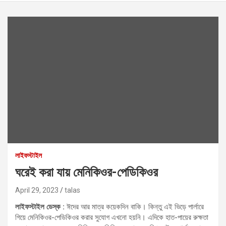
লাইফস্টাইল
ঘরেই করা যায় মেনিকিওর-পেডিকিওর
April 29, 2023
talas
লাইফস্টাইল ডেস্ক :
ঈদের আর মাত্র কয়েকদিন বাকি। কিন্তু এই ভিড়ে পার্লারে
গিয়ে মেনিকিওর-পেডিকিওর করার সুযোগ এখনো হয়নি। এদিকে হাত-পায়ের রুক্ষতা