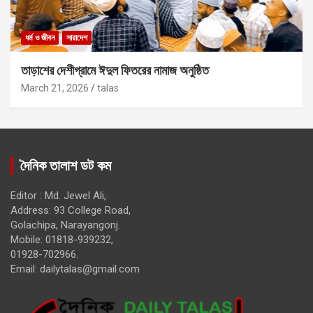
ধর্ম ও জীবন
সারাদেশ
তাড়াশের দেশীগ্রামে ঈদুল ফিতরের নামাজ অনুষ্ঠিত
March 21, 2026
talas
দৈনিক তালাশ ডট কম
Editor : Md. Jewel Ali,
Address: 93 College Road,
Golachipa, Narayangonj.
Mobile: 01818-939232,
01928-702966.
Email:
dailytalas@gmail.com