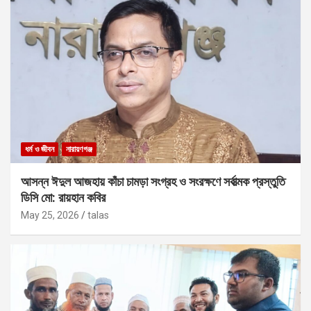
ধর্ম ও জীবন
নারায়ণগঞ্জ
আসন্ন ঈদুল আজহায় কাঁচা চামড়া সংগ্রহ ও সংরক্ষণে সর্বাত্মক প্রস্তুতি
ডিসি মো: রায়হান কবির
May 25, 2026
talas