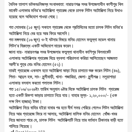
দৈনিক তালাশ ডটকমঃনিজস্ব সংবাদদাতা: নারায়ণগঞ্জ সদর উপজেলাধীন কাশীপুর খিল
মার্কেট এলাকার মনির’র অটোরিক্সা গ্যারেজ থেকে চালক লিটন অটোরিক্সা নিয়ে উধাও
হয়েছে বলে অভিযোগ পাওয়া গেছে।
গত সোমবার (১৫ জুন) সকালে গ্যারেজ থেকে প্রতিদিনের মতো চালক লিটন মনির’র
অটোরিক্সা নিয়ে বের হয়ে আর ফিরে আসেনি।
গত মঙ্গলবার (১৬ জুন) ও-ই ঘটনার বিষয়ে মনির হোসেন ফতুল্লা মডেল থানায়
লিটন’র বিরুদ্ধে একটি অভিযোগ দায়ের করেন।
জানা যায়- নারায়নগঞ্জ সদর উপজেলার ফতুল্লা থানাধীন কাশিপুর খিলমার্কেট
এলাকায় অটোরিক্সার গ্যারেজ দিয়ে ব্যবসা পরিচালনা করিয়া আসিতেছেন আজমত
আলী’র পুত্র মোঃ মনির হোসেন (৫২)।
তারই গ্যারেজে একমাস হতে অটোরিক্সা ভাড়া নিয়ে চালাতে শুরু করেন লিটন (৪৬),
পিতা- আব্দুল হক, সাং- মুন্সীবাড়ী, খানা- গজারিয়া, জেলা- মুন্সীগঞ্জ। নলুয়াপাড়া
এলাকায় বসবাস করতো পলাতক লিটন।
গত ১৫/০৬/২০২৬ইং তারিখ অনুমান ৬টার দিকে অটোরিক্সা চালক লিটন গ্যারেজ
হতে একটি রিকশা ভাড়ায় চালাতে নিয়ে যায়। যাহার মূল্য- ১,২০,০০০/- (এক
লক্ষ বিশ হাজার) টাকা।
অটোরিক্সা নিয়ে বাহির হইয়া যাবার পর হতে দীর্ঘ সময় পেরিয়ে গেলেও লিটন অটোরিক্সা
নিয়ে আর গ্যারেজে ফিরে না আসায়, অটোরিক্সা মালিক মনির হোসেন খোঁজ-খবর
নিয়ে জানতে পারে যে, চালক লিটন অটোরিক্সাটি নিয়ে তার বর্তমান ঠিকানার বাড়ী হতে
পালিয়ে গিয়েছে।