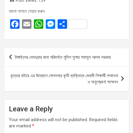
Post Views:
159
ভালো লাগলে শেয়ার করুন
F
E
W
M
S
a
m
h
es
h
ce
ail
at
se
ar
b
s
n
e
Post
টাঙ্গাইলের দেলদুয়ার থানা পরিদর্শনে পুলিশ সুপার শামসুল আলম সরকার
o
A
g
navigation
o
p
er
বৃত্তের বাইরে এর উদ্যোগে গোগনগরে কৃতী ব্যক্তিত্ব মেধাবী শিক্ষার্থী সম্মাননা
k
p
ও অনুপ্রেরণা সম্মেলন
Leave a Reply
Your email address will not be published.
Required fields
are marked
*