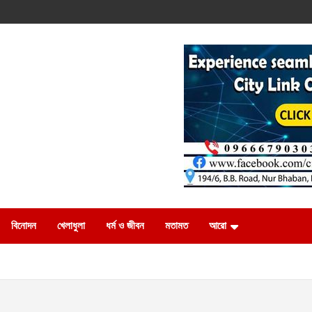
বিনোদন
খেলাধুলা
ধর্ম ও জীবন
মতামত
আরো