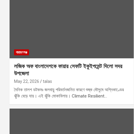
নারায়ণগঞ্জ
লজিক অফ বাংলাদেশকে ফায়ার সেফটি ইকুইপমেন্ট দিলো সদর
উপজেলা
May 22, 2026
talas
দৈনিক তালশ ডটকমঃ ‎জলবায়ু পরিবর্তনজনিত কারণে শুষ্ক মৌসুমে অগ্নিকাণ্ডের
ঝুঁকি বেড়ে যায়। এই ঝুঁকি মোকাবিলায়। Climate Resilient…