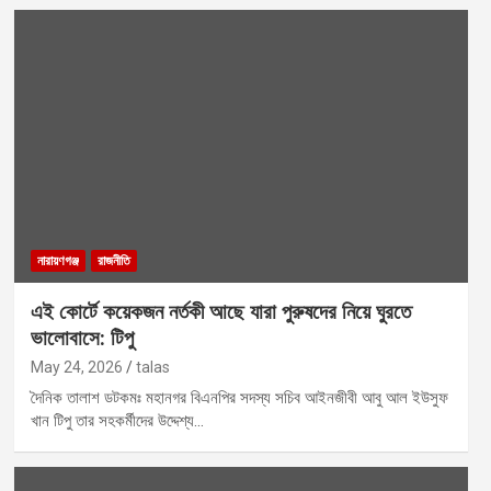
নারায়ণগঞ্জ
রাজনীতি
এই কোর্টে কয়েকজন নর্তকী আছে যারা পুরুষদের নিয়ে ঘুরতে
ভালোবাসে: টিপু
May 24, 2026
talas
দৈনিক তালাশ ডটকমঃ মহানগর বিএনপির সদস্য সচিব আইনজীবী আবু আল ইউসুফ
খান টিপু তার সহকর্মীদের উদ্দেশ্য…