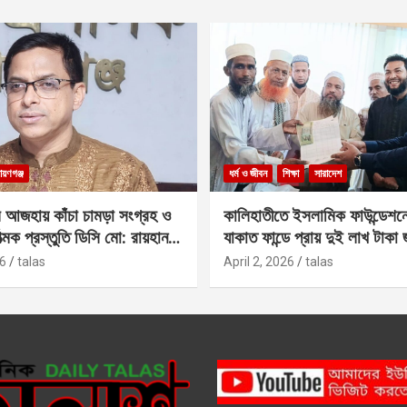
ায়ণগঞ্জ
ধর্ম ও জীবন
শিক্ষা
সারাদেশ
 আজহায় কাঁচা চামড়া সংগ্রহ ও
কালিহাতীতে ইসলামিক ফাউন্ডেশন
াত্মক প্রস্তুতি ডিসি মো: রায়হান
যাকাত ফান্ডে প্রায় দুই লাখ টাকা
6
talas
April 2, 2026
talas