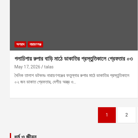
অপরাধ
নারায়ণগঞ্জ
গলাচিপায় রুপার বাড়ি মাঠে ডাকাতির প্রস্তুতিকালে গ্রেফতার ০৩
May 17, 2026
talas
দৈনিক তালাশ ডটকমঃ নারায়ণগঞ্জের ফতুল্লার রুপার মাঠে ডাকাতির প্রস্তুতিকালে
০২ জন ডাকাত গ্রেফতার, দেশীয় অস্ত্র ও…
Posts
1
2
pagination
ধর্ম ও জীবন