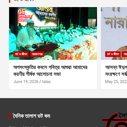
ধর্ম ও জীবন
নারায়ণগঞ্জ
ধর্ম ও জীবন
নার
অপসংস্কৃতির কবলে পবিত্র আশুরা আমাদের
আসন্ন ঈদুল
করণীয় শীর্ষক আলোচনা সভা
সংরক্ষণে সর্ব
কবির
June 19, 2026
talas
May 25, 202
দৈনিক তালাশ ডট কম