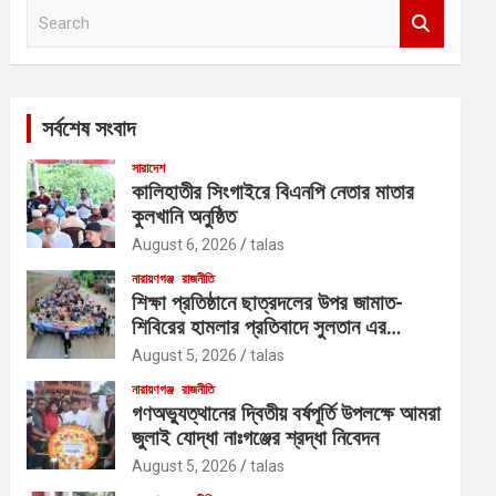
S
e
a
r
c
সর্বশেষ সংবাদ
h
সারাদেশ
কালিহাতীর সিংগাইরে বিএনপি নেতার মাতার
কুলখানি অনুষ্ঠিত
August 6, 2026
talas
নারায়ণগঞ্জ
রাজনীতি
শিক্ষা প্রতিষ্ঠানে ছাত্রদলের উপর জামাত-
শিবিরের হামলার প্রতিবাদে সুলতান এর
নেতৃত্বে বিক্ষোভ
August 5, 2026
talas
নারায়ণগঞ্জ
রাজনীতি
গণঅভ্যুত্থানের দ্বিতীয় বর্ষপূর্তি উপলক্ষে আমরা
জুলাই যোদ্ধা নাঃগঞ্জের শ্রদ্ধা নিবেদন
August 5, 2026
talas