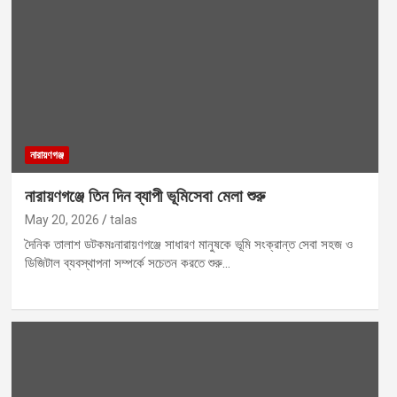
নারায়ণগঞ্জ
নারায়ণগঞ্জে তিন দিন ব্যাপী ভূমিসেবা মেলা শুরু
May 20, 2026
talas
দৈনিক তালাশ ডটকমঃনারায়ণগঞ্জে সাধারণ মানুষকে ভূমি সংক্রান্ত সেবা সহজ ও
ডিজিটাল ব্যবস্থাপনা সম্পর্কে সচেতন করতে শুরু…