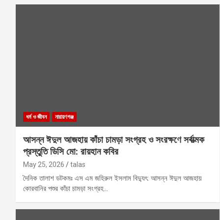
ধর্ম ও জীবন
নারায়ণগঞ্জ
আসন্ন ঈদুল আজহায় কাঁচা চামড়া সংগ্রহ ও সংরক্ষণে সর্বাত্মক
প্রস্তুতি ডিসি মো: রায়হান কবির
May 25, 2026
talas
দৈনিক তালাশ ডটকমঃ এস এম জহিরুল ইসলাম বিদ্যুৎ: আসন্ন ঈদুল আজহায়
কোরবানির পশুর কাঁচা চামড়া সংগ্রহ…