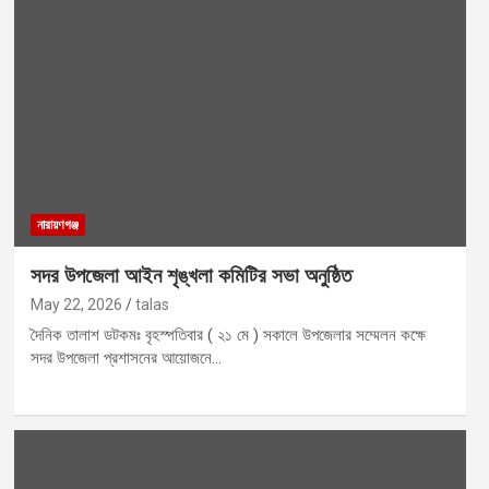
নারায়ণগঞ্জ
সদর উপজেলা আইন শৃঙ্খলা কমিটির সভা অনুষ্ঠিত
May 22, 2026
talas
দৈনিক তালাশ ডটকমঃ বৃহস্পতিবার ( ২১ মে ) সকালে উপজেলার সম্মেলন কক্ষে
সদর উপজেলা প্রশাসনের আয়োজনে…