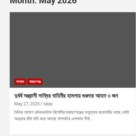
Month:
May 2026
অপরাধ
নারায়ণগঞ্জ
দুর্ধর্ষ সন্ত্রাসী সাব্বির বাহিনীর হামলায় গুরুতর আহত ৩ জন
May 27, 2026
talas
দৈনিক তালাশ ডটকমঃস্টাফ রিপোর্টার:নারায়ণগঞ্জের ফতুল্লার ব্যবসায়ীর কাছে মোটা
অঙ্কের চাঁদা দাবি করে আসছে মাসদাইর এলাকার শীর্ষ…