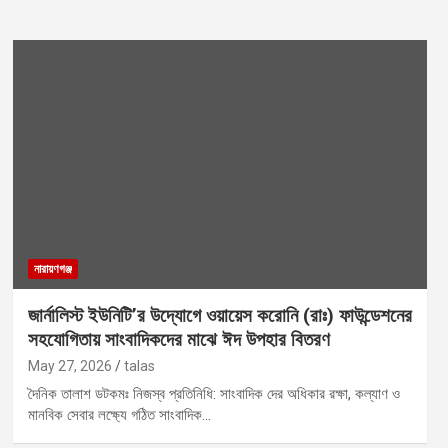
নারায়ণগঞ্জ
জার্নালিস্ট ইউনিটি’র উদ্যোগে ওয়ায়েস করোনি (রাঃ) ফাউন্ডেশনের
সহযোগিতায় সাংবাদিকদের মাঝে ঈদ উপহার বিতরণ
May 27, 2026
talas
দৈনিক তালাশ ডটকমঃ নিজস্ব প্রতিনিধি: সাংবাদিক দের অধিকার রক্ষা, কল্যাণ ও
মানবিক সেবার লক্ষ্যে গঠিত সাংবাদিক…