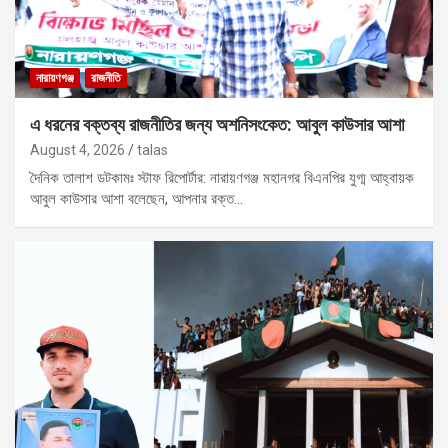
নারায়ণগঞ্জ
রাজনীতি
এ ধরনের বক্তব্য রাজনীতির জন্য অশনিসংকেত: আবুল কাউসার আশা
August 4, 2026
talas
দৈনিক তালাশ ডটকামঃ স্টাফ রিপোর্টার: নারায়ণগঞ্জ মহানগর বিএনপির যুগ্ম আহ্বায়ক
আবুল কাউসার আশা বলেছেন, আপনার রক্ত…