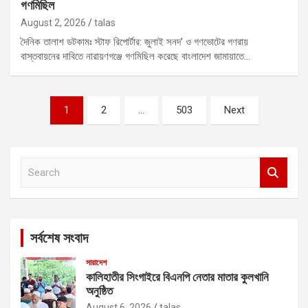
গণমিছিল
August 2, 2026
talas
দৈনিক তালাশ ডটকামঃ স্টাফ রিপোর্টার: জুলাই সনদ’ ও গণভোটের গণরায়
বাস্তবায়নের দাবিতে নারায়ণগঞ্জে গণমিছিল করেছে বাংলাদেশ জামায়াতে…
Posts
1
2
…
503
Next
pagination
S
e
a
r
c
সর্বশেষ সংবাদ
h
সারাদেশ
কালিহাতীর সিংগাইরে বিএনপি নেতার মাতার কুলখানি
অনুষ্ঠিত
August 6, 2026
talas