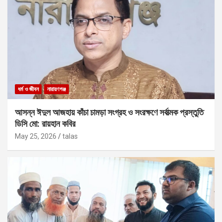
ধর্ম ও জীবন
নারায়ণগঞ্জ
আসন্ন ঈদুল আজহায় কাঁচা চামড়া সংগ্রহ ও সংরক্ষণে সর্বাত্মক প্রস্তুতি
ডিসি মো: রায়হান কবির
May 25, 2026
talas