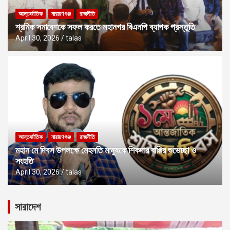
আন্তর্জাতিক
নারায়ণগঞ্জ
রাজনীতি
শ্রমিক সমাবেশকে সফল করতে মহানগর বিএনপি ব্যাপক প্রস্তুতি
April 30, 2026
talas
আন্তর্জাতিক
নারায়ণগঞ্জ
রাজনীতি
মহান মে দিবস উপলক্ষে মেহনতি মানুষকে শিকদার বাপ্পির শুভেচ্ছা ও
সংহতি
April 30, 2026
talas
সারাদেশ