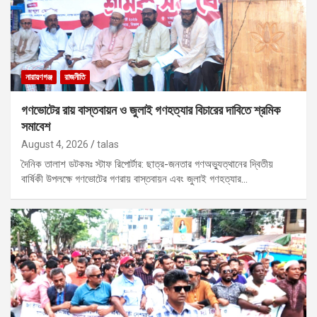
নারায়ণগঞ্জ
রাজনীতি
গণভোটের রায় বাস্তবায়ন ও জুলাই গণহত্যার বিচারের দাবিতে শ্রমিক
সমাবেশ
August 4, 2026
talas
দৈনিক তালাশ ডটকমঃ স্টাফ রিপোর্টার: ছাত্র-জনতার গণঅভ্যুত্থানের দ্বিতীয়
বার্ষিকী উপলক্ষে গণভোটের গণরায় বাস্তবায়ন এবং জুলাই গণহত্যার…