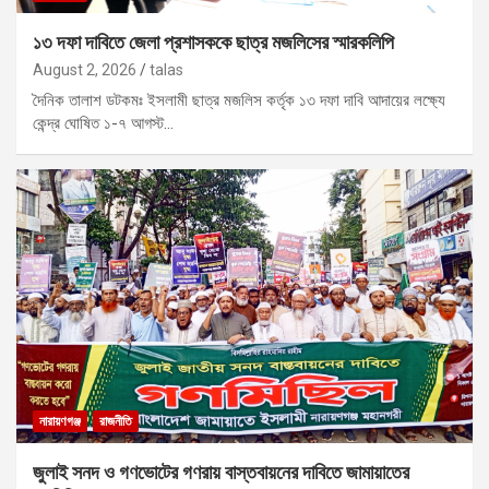
১৩ দফা দাবিতে জেলা প্রশাসককে ছাত্র মজলিসের স্মারকলিপি
August 2, 2026
talas
দৈনিক তালাশ ডটকমঃ ইসলামী ছাত্র মজলিস কর্তৃক ১৩ দফা দাবি আদায়ের লক্ষ্যে
কেন্দ্র ঘোষিত ১-৭ আগস্ট…
নারায়ণগঞ্জ
রাজনীতি
জুলাই সনদ ও গণভোটের গণরায় বাস্তবায়নের দাবিতে জামায়াতের