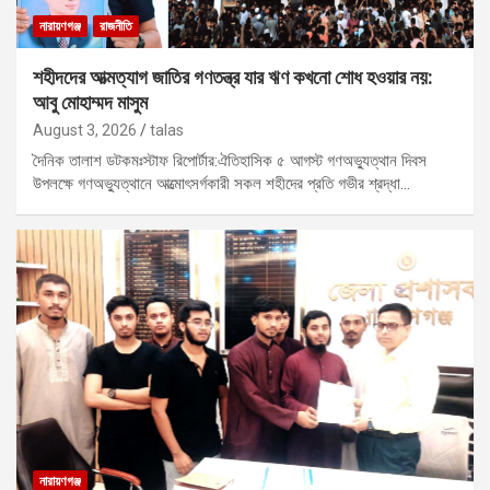
নারায়ণগঞ্জ
রাজনীতি
শহীদদের আত্মত্যাগ জাতির গণতন্ত্র যার ঋণ কখনো শোধ হওয়ার নয়:
আবু মোহাম্মদ মাসুম
August 3, 2026
talas
দৈনিক তালাশ ডটকমঃস্টাফ রিপোর্টার:ঐতিহাসিক ৫ আগস্ট গণঅভ্যুত্থান দিবস
উপলক্ষে গণঅভ্যুত্থানে আত্মোৎসর্গকারী সকল শহীদের প্রতি গভীর শ্রদ্ধা…
নারায়ণগঞ্জ