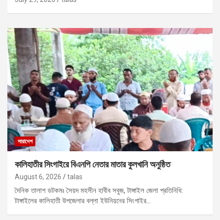
সারাদেশ
কালিহাতীর সিংগাইরে বিএনপি নেতার মাতার কুলখানি অনুষ্ঠিত
August 6, 2026
talas
দৈনিক তালাশ ডটকমঃ সৈয়দ মহসীন হাবীব সবুজ, টাঙ্গাইল জেলা প্রতিনিধি:
টাঙ্গাইলের কালিহাতী উপজেলার বল্লা ইউনিয়নের সিংগাইর…