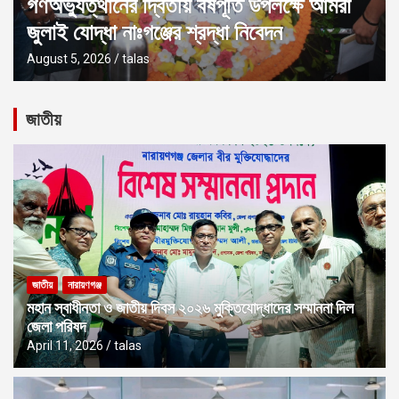
জুলাই গণঅভ্যুত্থান দিবস উপলক্ষে নারায়ণগঞ্জে
১১ দলীয় ঐক্যের সমাবেশ
August 5, 2026
talas
জাতীয়
জাতীয়
নারায়ণগঞ্জ
মহান স্বাধীনতা ও জাতীয় দিবস ২০২৬ মুক্তিযোদ্ধাদের সম্মাননা দিল
জেলা পরিষদ
April 11, 2026
talas