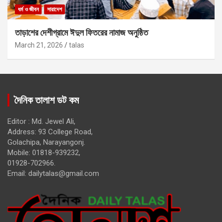
ধর্ম ও জীবন
সারাদেশ
তাড়াশের দেশীগ্রামে ঈদুল ফিতরের নামাজ অনুষ্ঠিত
March 21, 2026
talas
দৈনিক তালাশ ডট কম
Editor : Md. Jewel Ali,
Address: 93 College Road,
Golachipa, Narayangonj.
Mobile: 01818-939232,
01928-702966.
Email:
dailytalas@gmail.com