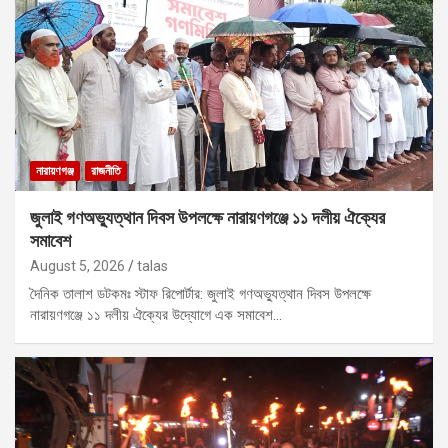
নারায়ণগঞ্জ
রাজনীতি
জুলাই গণঅভ্যুত্থান দিবস উপলক্ষে নারায়ণগঞ্জে ১১ দলীয় ঐক্যের
সমাবেশ
August 5, 2026
talas
দৈনিক তালাশ ডটকমঃ স্টাফ রিপোর্টার: জুলাই গণঅভ্যুত্থান দিবস উপলক্ষে
নারায়ণগঞ্জে ১১ দলীয় ঐক্যের উদ্যোগে এক সমাবেশ…