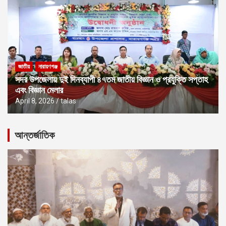
জাতীয়
নারায়ণগঞ্জ
সদর উপজেলায় দুই দিনব্যাপী ৪৭তম জাতীয় বিজ্ঞান ও প্রযুক্তি সপ্তাহ
এবং বিজ্ঞান মেলার
April 8, 2026
talas
আন্তর্জাতিক