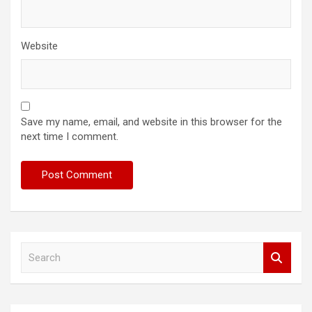
Website
Save my name, email, and website in this browser for the
next time I comment.
S
e
a
r
c