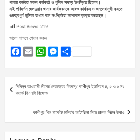
থানায় কর্মরত সকল কর্মকর্তা ও পুলিশ সদস্য উপস্থিত ছিলেন।
এই পরিদর্শন দেলদুয়ার থানার কার্যক্রমকে আরও কার্যকর ও জনসেবামুখী করতে
গুরুত্বপূর্ণ ভূমিকা রাখবে বলে সংশ্লিষ্টরা আশাবাদ ব্যক্ত করেছেন।
Post Views:
219
ভালো লাগলে শেয়ার করুন
F
E
W
M
S
a
m
h
es
h
ce
ail
at
se
ar
b
s
n
e
Post
নিষিদ্ধ আওয়ামী লীগের নৈরাজ্যের বিরুদ্ধে কাশীপুর ইউনিয়ন ৪, ৫ ও ৬ নং
o
A
g
navigation
ওয়ার্ড বিএনপি বিক্ষোভ
o
p
er
k
p
কাশীপুর খিল মার্কেটে মনির’র অটোরিক্সা নিয়ে চালক লিটন উধাও