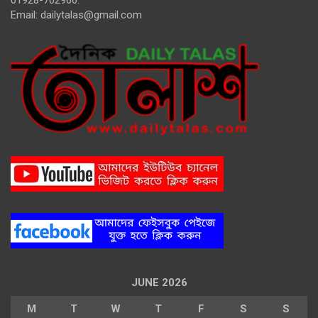
01928-702966.
Email:
dailytalas@gmail.com
JUNE 2026
M
T
W
T
F
S
S