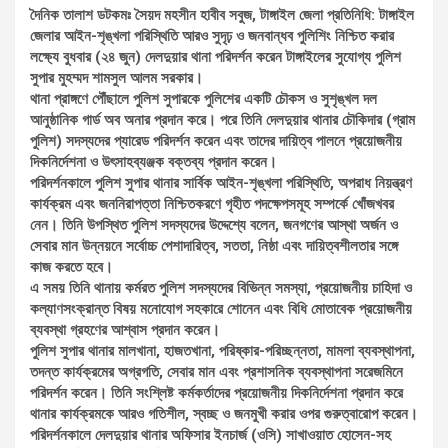
দৈনিক তালাশ ডটকমঃ সৈয়দ মহসীন হাবীব সবুজ, টাঙ্গাইল জেলা প্রতিনিধি: টাঙ্গাইল
জেলার আইন-শৃঙ্খলা পরিস্থিতি আরও সুদৃঢ় ও জনবান্ধব পুলিশিং নিশ্চিত করার
লক্ষ্যে বুধবার (২৪ জুন) দেলদুয়ার থানা পরিদর্শন করেন টাঙ্গাইলের সুযোগ্য পুলিশ
সুপার মুহম্মদ শামসুল আলম সরকার।
থানা প্রাঙ্গণে পৌঁছালে পুলিশ সুপারকে পুলিশের একটি চৌকস ও সুশৃঙ্খল দল
আনুষ্ঠানিক গার্ড অব অনার প্রদান করে। পরে তিনি দেলদুয়ার থানার চৌকিদার (গ্রাম
পুলিশ) সদস্যদের প্যারেড পরিদর্শন করেন এবং তাদের দায়িত্ব পালনে প্রয়োজনীয়
দিকনির্দেশনা ও উৎসাহব্যঞ্জক বক্তব্য প্রদান করেন।
পরিদর্শনকালে পুলিশ সুপার থানার সার্বিক আইন-শৃঙ্খলা পরিস্থিতি, অপরাধ নিয়ন্ত্রণ
কার্যক্রম এবং জননিরাপত্তা নিশ্চিতকরণে গৃহীত পদক্ষেপসমূহ সম্পর্কে খোঁজখবর
নেন। তিনি উপস্থিত পুলিশ সদস্যদের উদ্দেশ্যে বলেন, জনগণের আস্থা অর্জন ও
সেবার মান উন্নয়নে সর্বোচ্চ পেশাদারিত্ব, সততা, নিষ্ঠা এবং দায়িত্বশীলতার সঙ্গে
কাজ করতে হবে।
এ সময় তিনি থানায় কর্মরত পুলিশ সদস্যদের বিভিন্ন সমস্যা, প্রয়োজনীয় চাহিদা ও
কল্যাণসংক্রান্ত বিষয় মনোযোগ সহকারে শোনেন এবং বিধি মোতাবেক প্রয়োজনীয়
ব্যবস্থা গ্রহণের আশ্বাস প্রদান করেন।
পুলিশ সুপার থানার মালখানা, হাজতখানা, পরিষ্কার-পরিচ্ছন্নতা, মামলা ব্যবস্থাপনা,
তদন্ত কার্যক্রমের অগ্রগতি, সেবার মান এবং প্রশাসনিক ব্যবস্থাপনা সরেজমিনে
পরিদর্শন করেন। তিনি সংশ্লিষ্ট কর্মকর্তাদের প্রয়োজনীয় দিকনির্দেশনা প্রদান করে
থানার কার্যক্রমকে আরও গতিশীল, স্বচ্ছ ও জনমুখী করার ওপর গুরুত্বারোপ করেন।
পরিদর্শনকালে দেলদুয়ার থানার অফিসার ইনচার্জ (ওসি) সাখাওয়াত হোসেন-সহ