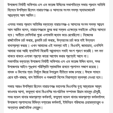
উপজেলা নির্বাহী অফিসার এস এম ফয়েজ উদ্দিনের সভাপতিত্বে সভায় প্রধান অতিথি
হিসেবে উপস্থিত ছিলেন নারায়ণগঞ্জ-৪ আসনের সংসদ সদস্য অ্যাডভোকেট
আব্দুল্লাহ আল আমিন।
‎এসময় সভায় প্রধান অতিথির বক্তব্যে নারায়ণগঞ্জ-৪ আসনের সংসদ সদস্য আব্দুল
আল আমিন বলেন, নারায়ণগঞ্জকে সুন্দর করা সম্ভব এক্ষেত্রে সবাইকে এগিয়ে আসতে
হবে। অতীতে ফেসিস্টরা পুরো এলাকাটা জ্যাম করে রেখেছিলো। নিজেদের
রাজনৈতিক চর্চা করছে, গুন্ডামি চর্চা করছে, উন্নয়নের চর্চা করে নাই উন্নয়ন
বাধাগ্রস্ত করছে। এখন আমাদের এই সমস্যা নাই। বিএনপি, জামায়াত, এনসিপি
আমারা যারা আছি ফ্যাসিস্ট বিরোধী আন্দোলনে সবাই অংশ গ্রহণ করেছি। দল মত
থাকবে থাকবে এলাকা প্রশ্নে কারো আপোষ করার প্রশ্নেই আসে না।
সভাপতির বক্তব্যে উপজেলা নির্বাহী অফিসার এস এম ফয়েজ উদ্দিন বলেন, সদর
উপজেলার আইন-শৃঙ্খলা পরিস্থিতি স্বাভাবিক রাখতে প্রশাসন সজাগ রয়েছে।
মাদক ও কিশোর গ্যাং নির্মূলে জিরো টলারেন্স নীতিতে কাজ চলছে। ঈদকে সামনে
রেখে হাট-বাজার, বাস টার্মিনাল ও লঞ্চঘাটে বিশেষ নিরাপত্তা ব্যবস্থা নেওয়া হবে।
সভায় আরও উপস্থিত ছিলেন নারায়ণগঞ্জ মহানগর বিএনপির যুগ্ম আহ্বায়ক আবুল
কাওসার আশা, ফতুল্লা থানা বিএনপির সাংগঠনিক সম্পাদক রিয়াদ মাহমুদ চৌধুরী,
সদর মডেল থানার ভারপ্রাপ্ত কর্মকর্তা, ফতুল্লা মডেল থানার ভারপ্রাপ্ত কর্মকর্তাসহ
উপজেলা প্রশাসনের বিভিন্ন দপ্তরের কর্মকর্তা, ইউনিয়ন পরিষদের চেয়ারম্যানবৃন্দ ও
অন্যান্য রাজনৈতিক নেতৃবৃন্দ।