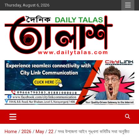
Skip
Thursday, August 6, 2026
to
content
dailytalas.com
সত্যের সন্ধানে দৈনিক তালাশ ডট কম
Home
2026
May
22
সদর উপজেলা আইন শৃঙ্খলা কমিটির সভা অনুষ্ঠিত