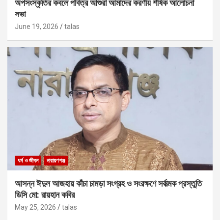
অপসংস্কৃতির কবলে পবিত্র আশুরা আমাদের করণীয় শীর্ষক আলোচনা
সভা
June 19, 2026
talas
ধর্ম ও জীবন
নারায়ণগঞ্জ
আসন্ন ঈদুল আজহায় কাঁচা চামড়া সংগ্রহ ও সংরক্ষণে সর্বাত্মক প্রস্তুতি
ডিসি মো: রায়হান কবির
May 25, 2026
talas