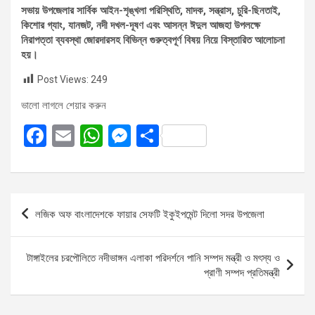
সভায় উপজেলার সার্বিক আইন-শৃঙ্খলা পরিস্থিতি, মাদক, সন্ত্রাস, চুরি-ছিনতাই,
কিশোর গ্যাং, যানজট, নদী দখল-দূষণ এবং আসন্ন ঈদুল আজহা উপলক্ষে
নিরাপত্তা ব্যবস্থা জোরদারসহ বিভিন্ন গুরুত্বপূর্ণ বিষয় নিয়ে বিস্তারিত আলোচনা
হয়।
Post Views:
249
ভালো লাগলে শেয়ার করুন
F
E
W
M
S
a
m
h
es
h
ce
ail
at
se
ar
b
s
n
e
Post
লজিক অফ বাংলাদেশকে ফায়ার সেফটি ইকুইপমেন্ট দিলো সদর উপজেলা
o
A
g
navigation
o
p
er
টাঙ্গাইলের চরপৌলিতে নদীভাঙ্গন এলাকা পরিদর্শনে পানি সম্পদ মন্ত্রী ও মৎস্য ও
k
p
প্রাণী সম্পদ প্রতিমন্ত্রী