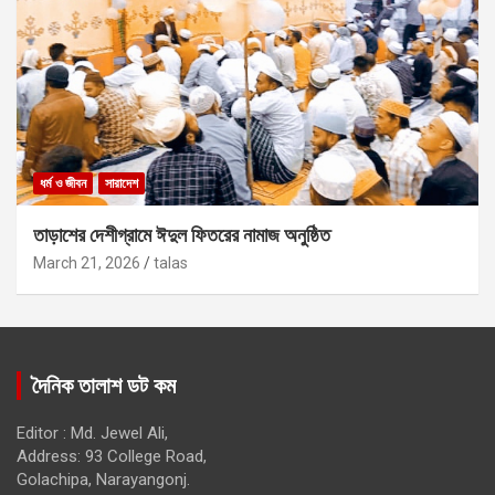
ধর্ম ও জীবন
সারাদেশ
তাড়াশের দেশীগ্রামে ঈদুল ফিতরের নামাজ অনুষ্ঠিত
March 21, 2026
talas
দৈনিক তালাশ ডট কম
Editor : Md. Jewel Ali,
Address: 93 College Road,
Golachipa, Narayangonj.