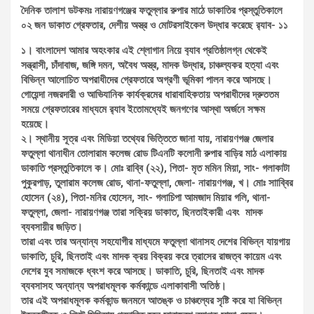
দৈনিক তালাশ ডটকমঃ নারায়ণগঞ্জের ফতুল্লার রুপার মাঠে ডাকাতির প্রস্তুতিকালে
০২ জন ডাকাত গ্রেফতার, দেশীয় অস্ত্র ও মোটরসাইকেল উদ্ধার করেছে র‌্যাব- ১১
১। বাংলাদেশ আমার অহংকার এই শ্লোগান নিয়ে ব‍্যাব প্রতিষ্ঠালগ্ন থেকেই
সন্ত্রাসী, চাঁদাবাজ, জঙ্গি দমন, অবৈধ অস্ত্র, মাদক উদ্ধার, চাঞ্চল্যকর হত্যা এবং
বিভিন্ন আলোচিত অপরাধীদের গ্রেফতারে অগ্রণী ভূমিকা পালন করে আসছে।
গোয়েন্দা নজরদারী ও আভিযানিক কার্যক্রমের ধারাবাহিকতায় অপরাধীদের দ্রুততম
সময়ে গ্রেফতারের মাধ্যমে র‍্যাব ইতোমধ্যেই জনগণের আস্থা অর্জনে সক্ষম
হয়েছে।
২। স্থানীয় সূত্র এবং মিডিয়া তথ্যের ভিত্তিতে জানা যায়, নারায়ণগঞ্জ জেলার
ফতুল্লা থানাধীন তোলারাম কলেজ রোড টিএনটি কলোনী রুপার বাড়ির মাঠ এলাকায়
ডাকাতি প্রস্তুতিকালে ক। মোঃ রাব্বি (২২), পিতা- মৃত মমিন মিয়া, সাং- গলাকাটা
পুকুরপাড়, তুলারাম কলেজ রোড, থানা-ফতুল্লা, জেলা- নারায়ণগঞ্জ, খ। মোঃ সাাব্বির
হোসেন (২৪), পিতা-মনির হোসেন, সাং- গলাচিপা আমজাদ মিয়ার গলি, থানা-
ফতুল্লা, জেলা- নারায়ণগঞ্জ তারা সক্রিয় ডাকাত, ছিনতাইকারী এবং মাদক
ব্যবসায়ীর জড়িত।
তারা এবং তার অন্যান্য সহযোগীর মাধ্যমে ফতুল্লা থানাসহ দেশের বিভিন্ন যায়গায়
ডাকাতি, চুরি, ছিনতাই এবং মাদক ক্রয় বিক্রয় করে ত্রাসের রাজত্ব কায়েম এবং
দেশের যুব সমাজকে ধ্বংশ করে আসছে। ডাকাতি, চুরি, ছিনতাই এবং মাদক
ব্যবসাসহ অন্যান্য অপরাধমূলক কর্মকান্ডে এলাকাবাসী অতিষ্ঠ।
তার এই অপরাধমূলক কর্মকান্ড জনমনে আতঙ্ক ও চাঞ্চল্যের সৃষ্টি করে যা বিভিন্ন