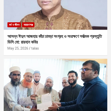
ধর্ম ও জীবন
নারায়ণগঞ্জ
আসন্ন ঈদুল আজহায় কাঁচা চামড়া সংগ্রহ ও সংরক্ষণে সর্বাত্মক প্রস্তুতি
ডিসি মো: রায়হান কবির
May 25, 2026
talas