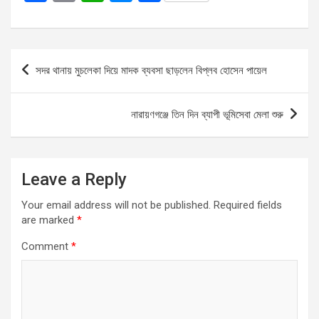
a
m
h
es
h
ce
ail
at
se
ar
b
s
n
e
Post
সদর থানায় মুচলেকা দিয়ে মাদক ব্যবসা ছাড়লেন বিপ্লব হোসেন পায়েল
o
A
g
navigation
o
p
er
নারায়ণগঞ্জে তিন দিন ব্যাপী ভূমিসেবা মেলা শুরু
k
p
Leave a Reply
Your email address will not be published.
Required fields
are marked
*
Comment
*