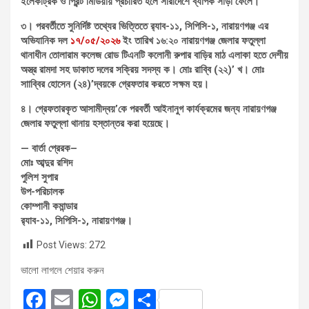
ইলেকট্রিক ও প্রিন্ট মিডিয়ায় প্রচারিত হলে সারাদেশে ব্যাপক সাড়া ফেলে।
৩। পরবর্তীতে সুনির্দিষ্ট তথ্যের ভিত্তিতে র‌্যাব-১১, সিপিসি-১, নারায়ণগঞ্জ এর
অভিযানিক দল
১৭/০৫/২০২৬
ইং তারিখ ১৬:২০ নারায়ণগঞ্জ জেলার ফতুল্লা
থানাধীন তোলারাম কলেজ রোড টিএনটি কলোনী রুপার বাড়ির মাঠ এলাকা হতে দেশীয়
অস্ত্র রামদা সহ ডাকাত দলের সক্রিয় সদস্য ক। মোঃ রাব্বি (২২)’ খ। মোঃ
সাাব্বির হোসেন (২৪)’দ্বয়কে গ্রেফতার করতে সক্ষম হয়।
৪। গ্রেফতারকৃত আসামীদ্বয়’কে পরবর্তী আইনানুগ কার্যক্রমের জন্য নারায়ণগঞ্জ
জেলার ফতুল্লা থানায় হস্তান্তর করা হয়েছে।
— বার্তা প্রেরক–
মোঃ আব্দুর রশিদ
পুলিশ সুপার
উপ-পরিচালক
কোম্পানী কমান্ডার
র‌্যাব-১১, সিপিসি-১, নারায়ণগঞ্জ।
Post Views:
272
ভালো লাগলে শেয়ার করুন
F
E
W
M
S