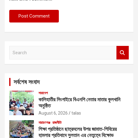
S
e
a
r
c
সর্বশেষ সংবাদ
h
সারাদেশ
কালিহাতীর সিংগাইরে বিএনপি নেতার মাতার কুলখানি
অনুষ্ঠিত
August 6, 2026
talas
নারায়ণগঞ্জ
রাজনীতি
শিক্ষা প্রতিষ্ঠানে ছাত্রদলের উপর জামাত-শিবিরের
হামলার প্রতিবাদে সুলতান এর নেতৃত্বে বিক্ষোভ