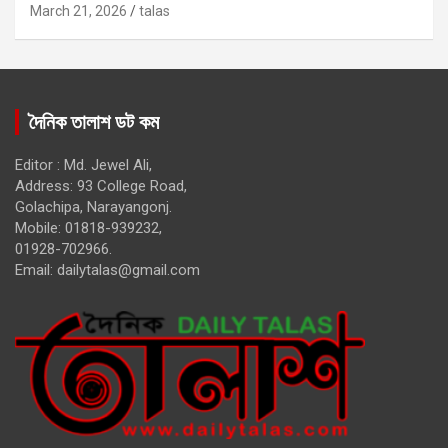
March 21, 2026
talas
দৈনিক তালাশ ডট কম
Editor : Md. Jewel Ali,
Address: 93 College Road,
Golachipa, Narayangonj.
Mobile: 01818-939232,
01928-702966.
Email:
dailytalas@gmail.com