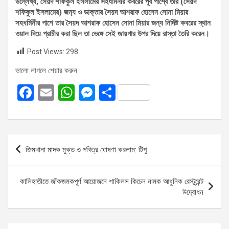
উল্লেখ্য, সৈয়দ শফিকুল ইসলামের সহধর্মিনীর কবরের পূর্ব পার্শ্বে তার (সৈয়দ
শফিকুল ইসলামের) জন‍্য ও ডাক্তার সৈয়দ আশরাফ হোসেন সোনা মিয়ার
সহধর্মিনীর পাশে তার সৈয়দ আশরাফ হোসেন সোনা মিয়ার জন্য নির্দিষ্ট কবরের স্থান
ওয়াল দিয়ে প্রাচীর করা ছিল তা ভেঙ্গে সেই জায়গার উপর দিয়ে রাস্তা তৈরি করেন।
Post Views:
298
ভালো লাগলে শেয়ার করুন
F
E
W
M
S
a
m
h
es
h
ce
ail
at
se
ar
b
s
n
e
Post
জিমখানা মাদক মুক্ত ও পবিত্র ঘোষণা করলাম: টিপু
o
A
g
navigation
o
p
er
কালিহাতীতে জাঁকজমকপূর্ণ আয়োজনে শাকিলস কিচেন নামক আধুনিক রেস্টুরেন্ট
k
p
উদ্বোধন