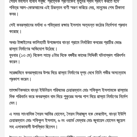
সৈয়দ মহসীন হাবীব সবুজ: প্রত্যেক প্রাণীকেই মৃত্যুর স্বাদ গ্রহণ করতে হবে”
পবিত্র আল-কোরআনের এই চিরন্তন বাণী স্মরণ করিয়ে দেয়, মানুষের শেষ ঠিকানা
কবর।
সেই কবরস্থানের মর্যাদা ও পবিত্রতা রক্ষায় ইসলাম অত্যন্ত কঠোর নির্দেশনা প্রদান
করেছে।
অথচ টাঙ্গাইলের কালিহাতী উপজেলার বাংড়া গ্রামে নির্ধারিত কবরের প্রাচীর ভেঙে
রাস্তা নির্মাণের অভিযোগ উঠেছে।
বুধবার (১৩ মে) বিকেল সাড়ে ৫টার দিকে বঙ্গবীর কাদের সিদ্দিকী ঘটনাস্থল পরিদর্শন
করেন।
সরেজমিনে কবরস্থানের উপর দিয়ে রাস্তা নির্মাণের দৃশ্য দেখে তিনি গভীর অসন্তোষ
প্রকাশ করেন।
তাৎক্ষণিকভাবে বাংড়া ইউনিয়ন পরিষদের চেয়ারম্যান মোঃ শফিকুল ইসলামকে রাস্তার
দিক পরিবর্তন করে কবরস্থান বাদ দিয়ে পুকুরের অপর পাশ দিয়ে রাস্তা নির্মাণের নির্দেশ
দেন।
এ সময় সাংবাদিক সৈয়দ আমির হোসেন, সৈয়দ সিরাজুল হক ফেরদৌস, বাংড়া ইউপি
চেয়ারম্যান মোঃ শফিকুল ইসলাম, ৬ নং ওয়ার্ড মেম্বার মোঃ জুবায়েদ হোসেন জুয়েল
সহ এলাকাবাসী উপস্থিত ছিলেন।