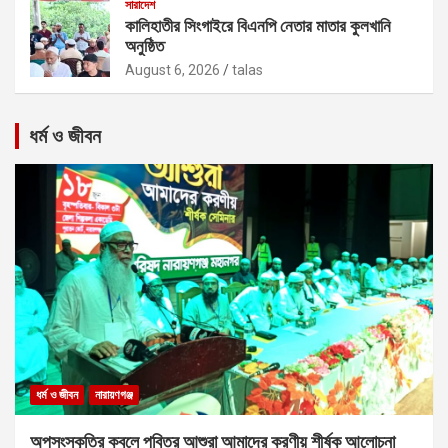
সারাদেশ
কালিহাতীর সিংগাইরে বিএনপি নেতার মাতার কুলখানি
অনুষ্ঠিত
August 6, 2026
talas
ধর্ম ও জীবন
ধর্ম ও জীবন
নারায়ণগঞ্জ
অপসংস্কৃতির কবলে পবিত্র আশুরা আমাদের করণীয় শীর্ষক আলোচনা