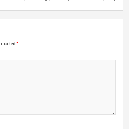
re marked
*