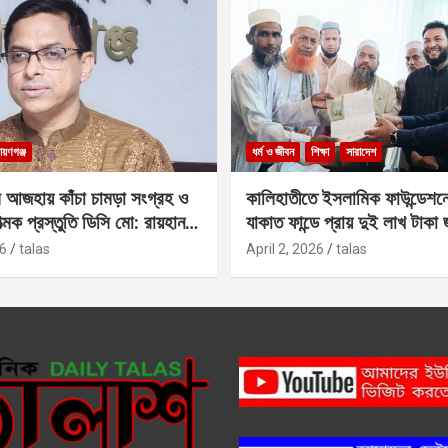
ায়ণগঞ্জ
ধর্ম ও জীবন
শিক্ষা
সারাদেশ
 আজহায় কাঁচা চামড়া সংগ্রহ ও
কালিহাতীতে ইসলামিক ফাউন্ডেশন
াত্মক প্রস্তুতি ডিসি মো: রায়হান
যাকাত ফান্ডে প্রায় দুই লাখ টাকা
6
talas
April 2, 2026
talas