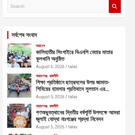
S
e
a
r
c
সর্বশেষ সংবাদ
h
সারাদেশ
কালিহাতীর সিংগাইরে বিএনপি নেতার মাতার
কুলখানি অনুষ্ঠিত
August 6, 2026
talas
নারায়ণগঞ্জ
রাজনীতি
শিক্ষা প্রতিষ্ঠানে ছাত্রদলের উপর জামাত-
শিবিরের হামলার প্রতিবাদে সুলতান এর
নেতৃত্বে বিক্ষোভ
August 5, 2026
talas
নারায়ণগঞ্জ
রাজনীতি
গণঅভ্যুত্থানের দ্বিতীয় বর্ষপূর্তি উপলক্ষে আমরা
জুলাই যোদ্ধা নাঃগঞ্জের শ্রদ্ধা নিবেদন
August 5, 2026
talas