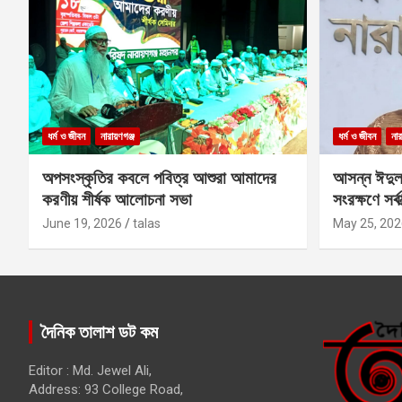
ধর্ম ও জীবন
নারায়ণগঞ্জ
ধর্ম ও জীবন
নার
অপসংস্কৃতির কবলে পবিত্র আশুরা আমাদের
আসন্ন ঈদুল
করণীয় শীর্ষক আলোচনা সভা
সংরক্ষণে সর্ব
কবির
June 19, 2026
talas
May 25, 202
দৈনিক তালাশ ডট কম
Editor : Md. Jewel Ali,
Address: 93 College Road,