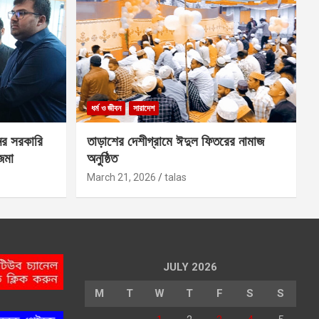
ধর্ম ও জীবন
সারাদেশ
ের সরকারি
তাড়াশের দেশীগ্রামে ঈদুল ফিতরের নামাজ
 জমা
অনুষ্ঠিত
March 21, 2026
talas
JULY 2026
M
T
W
T
F
S
S