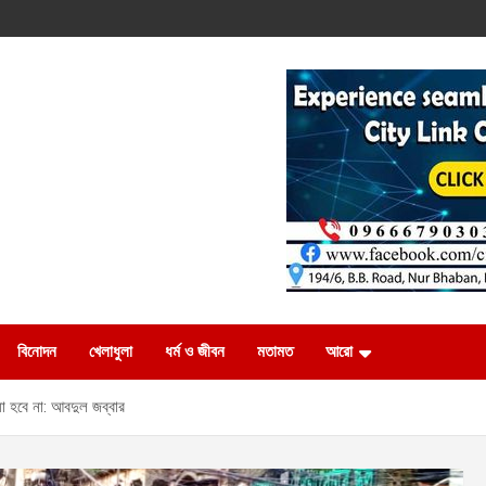
বিনোদন
খেলাধুলা
ধর্ম ও জীবন
মতামত
আরো
য়া হবে না: আবদুল জব্বার