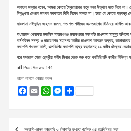
আবদুল জব্বার বলেন, আমরা কোনো স্বৈরাচারের নতুন করে উত্থান হতে দিবো না।
বিশৃঙ্খলা দেখলে জনগণ সরকারের বিধি নিষেধ মানবে না। তারা যে কোনো ষড়যন্ত্র 
মাওলানা মঈনুদ্দিন আহমাদ বলেন, শত শত শহীদের আত্মত্যাগের বিনিময়ে অর্জিত আকাঙ
বাংলাদেশ খেলাফত মজলিস নারায়ণগঞ্জ মহানগরের সভাপতি মাওলানা মামুনুর রশিদের সভ
কর্মপরিষদ সদস্য ও নারায়ণগঞ্জ মহানগর আমীর মাওলানা আবদুল জব্বার, জামায়াতের কে
সভাপতি শওকত আলী, এলডিপির সভাপতি আব্দুর রহমানসহ ১১ দলীয় ঐক্যের নেতা
পরে সমাবেশ শেষে কেন্দ্রীয় শহীদ মিনার থেকে শুরু করে গণমিছিলটি নগরীর বিভিন্ন 
Post Views:
144
ভালো লাগলে শেয়ার করুন
F
E
W
M
S
a
m
h
es
h
ce
ail
at
se
ar
b
s
n
e
Post
o
A
g
সন্ত্রাসী-মাদক কারবারি ও চাঁদাবাজি রুখতে প্রনিক এর মতবিনিময় সভা