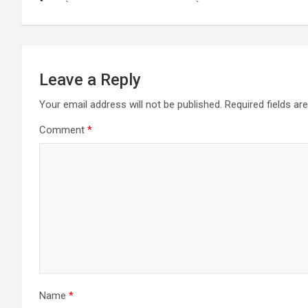
navigation
o
p
er
k
p
Leave a Reply
Your email address will not be published.
Required fields a
Comment
*
Name
*