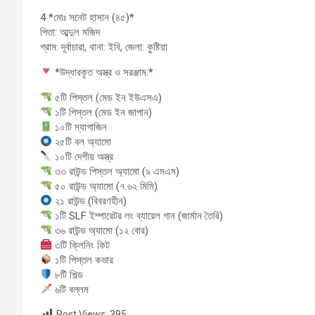
4️ *মোঃ সনেট হাসান (৪৫)*
পিতা: আব্দুল মজিদ
গ্রাম: দূর্বাচারা, থানা: ইবি, জেলা: কুষ্টিয়া
*উদ্ধারকৃত অস্ত্র ও সরঞ্জাম:*
৫টি পিস্তল (মেড ইন ইউএসএ)
১টি পিস্তল (মেড ইন জাপান)
১০টি ম্যাগাজিন
২৫টি বল অ্যামো
১০টি দেশীয় অস্ত্র
৩৩ রাউন্ড পিস্তল অ্যামো (৯ এমএম)
৫০ রাউন্ড অ্যামো (৭.৬২ মিমি)
২১ রাউন্ড (বিবরণহীন)
১টি SLF ইম্পারেটর লং ব্যারেল গান (জার্মান তৈরি)
৩৬ রাউন্ড অ্যামো (১২ বোর)
৩টি ক্লিনিং কিট
১টি পিস্তল কভার
৮টি শিল্ড
৬টি বল্লম
Post Views:
395