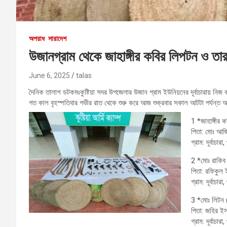
অপরাধ
সারাদেশ
উজানগ্রাম থেকে জাহাঙ্গীর কবির লিপটন ও তা
June 6, 2025
talas
দৈনিক তালাশ ডটকমঃকুষ্টিয়া সদর উপজেলার উজান গ্রাম ইউনিয়নের দূর্বাচারায় নিজ
গত কাল বৃহস্পতিবার গভীর রাত থেকে শুরু করে আজ শুক্রবার সকাল আটটা পর্যন্ত অ
1️ *জাহাঙ্গীর
পিতা: মোঃ আজ
গ্রাম: দূর্বাচারা
2️ *মোঃ রাকি
পিতা: রফিকুল ই
গ্রাম: দূর্বাচারা
3️ *মোঃ লিটন
পিতা: জহির ই
গ্রাম: দূর্বাচারা