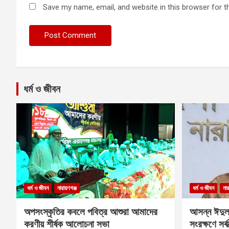
Save my name, email, and website in this browser for t
ধর্ম ও জীবন
ধর্ম ও জীবন
নারায়ণগঞ্জ
ধর্ম ও জীবন
নার
অপসংস্কৃতির কবলে পবিত্র আশুরা আমাদের
আসন্ন ঈদুল
করণীয় শীর্ষক আলোচনা সভা
সংরক্ষণে সর্ব