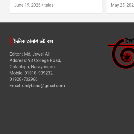
কবির
June 19, 2026
talas
May 25, 202
দৈনিক তালাশ ডট কম
Editor : Md. Jewel Ali,
Address: 93 College Road,
Golachipa, Narayangonj.
Mobile: 01818-939232,
01928-702966.
Email:
dailytalas@gmail.com