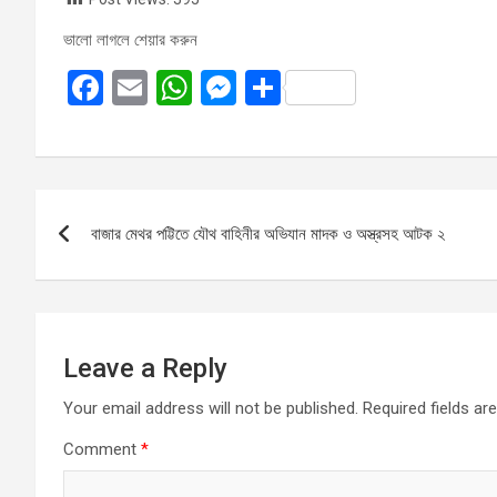
ভালো লাগলে শেয়ার করুন
F
E
W
M
S
a
m
h
es
h
ce
ail
at
se
ar
b
s
n
e
Post
o
A
g
বাজার মেথর পট্টিতে যৌথ বাহিনীর অভিযান মাদক ও অস্ত্রসহ আটক ২
navigation
o
p
er
k
p
Leave a Reply
Your email address will not be published.
Required fields a
Comment
*