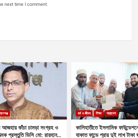
he next time I comment.
ায়ণগঞ্জ
ধর্ম ও জীবন
শিক্ষা
সারাদেশ
 আজহায় কাঁচা চামড়া সংগ্রহ ও
কালিহাতীতে ইসলামিক ফাউন্ডেশন
াত্মক প্রস্তুতি ডিসি মো: রায়হান
যাকাত ফান্ডে প্রায় দুই লাখ টাকা