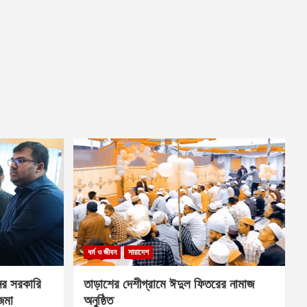
ধর্ম ও জীবন
সারাদেশ
ের সরকারি
তাড়াশের দেশীগ্রামে ঈদুল ফিতরের নামাজ
 জমা
অনুষ্ঠিত