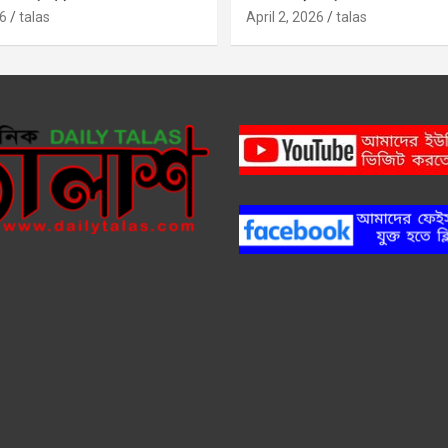
6
talas
April 2, 2026
talas