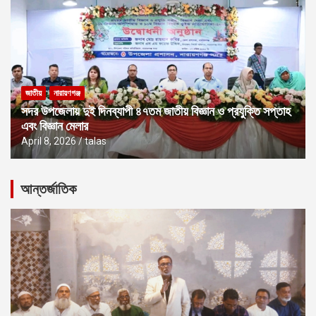
জাতীয়
নারায়ণগঞ্জ
সদর উপজেলায় দুই দিনব্যাপী ৪৭তম জাতীয় বিজ্ঞান ও প্রযুক্তি সপ্তাহ
এবং বিজ্ঞান মেলার
April 8, 2026
talas
আন্তর্জাতিক