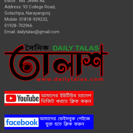
Editor : Md. Jewel Ali,
Address: 93 College Road,
Golachipa, Narayangonj.
Mobile: 01818-939232,
01928-702966.
Email:
dailytalas@gmail.com