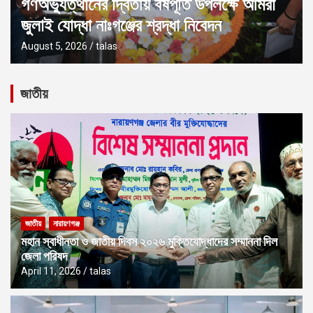
জুলাই গণঅভ্যুত্থান দিবস উপলক্ষে নারায়ণগঞ্জে
১১ দলীয় ঐক্যের সমাবেশ
August 5, 2026
talas
জাতীয়
জাতীয়
নারায়ণগঞ্জ
মহান স্বাধীনতা ও জাতীয় দিবস ২০২৬ মুক্তিযোদ্ধাদের সম্মাননা দিল
জেলা পরিষদ
April 11, 2026
talas