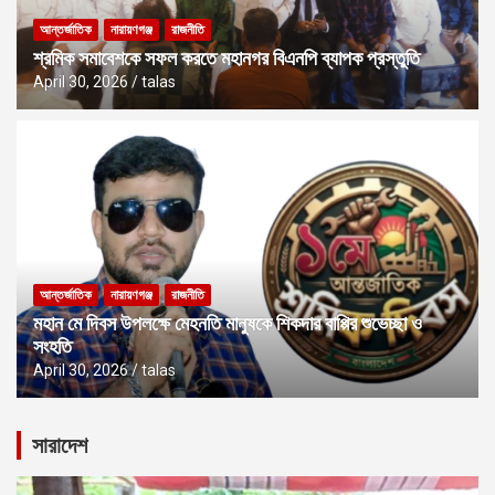
আন্তর্জাতিক
নারায়ণগঞ্জ
রাজনীতি
শ্রমিক সমাবেশকে সফল করতে মহানগর বিএনপি ব্যাপক প্রস্তুতি
April 30, 2026
talas
আন্তর্জাতিক
নারায়ণগঞ্জ
রাজনীতি
মহান মে দিবস উপলক্ষে মেহনতি মানুষকে শিকদার বাপ্পির শুভেচ্ছা ও
সংহতি
April 30, 2026
talas
সারাদেশ