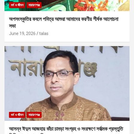
ধর্ম ও জীবন
নারায়ণগঞ্জ
অপসংস্কৃতির কবলে পবিত্র আশুরা আমাদের করণীয় শীর্ষক আলোচনা
সভা
June 19, 2026
talas
ধর্ম ও জীবন
নারায়ণগঞ্জ
আসন্ন ঈদুল আজহায় কাঁচা চামড়া সংগ্রহ ও সংরক্ষণে সর্বাত্মক প্রস্তুতি