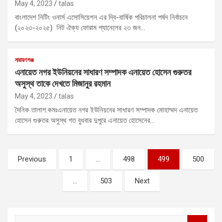
May 4, 2023
talas
বাংলাদেশ নিটিং ওনার্স এসোসিয়েশন এর দ্বি-বার্ষিক পরিচালনা পর্ষদ নির্বাচনে
(২০২৩-২০২৫) নিট ঐক্য ফোরাম প্যানেলের ২৩ জন…
নারায়ণগঞ্জ
এনায়েত নগর ইউনিয়নের সাধারণ সম্পাদক এনায়েত হোসেন গুরুতর
অসুস্থ তাকে দেখতে মিজানুর রহমান
May 4, 2023
talas
দৈনিক তালাশ.কমঃএনায়েত নগর ইউনিয়নের সাধারণ সম্পাদক মোহাম্মদ এনায়েত
হোসেন গুরুতর অসুস্থ গত বুধবার দুপুরে এনায়েত হোসেনের…
Posts
Previous
1
…
498
499
500
pagination
…
503
Next
S