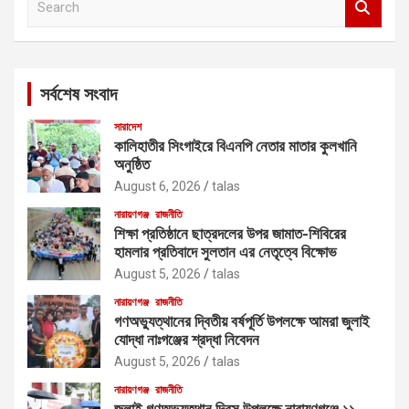
e
a
r
c
সর্বশেষ সংবাদ
h
সারাদেশ
কালিহাতীর সিংগাইরে বিএনপি নেতার মাতার কুলখানি
অনুষ্ঠিত
August 6, 2026
talas
নারায়ণগঞ্জ
রাজনীতি
শিক্ষা প্রতিষ্ঠানে ছাত্রদলের উপর জামাত-শিবিরের
হামলার প্রতিবাদে সুলতান এর নেতৃত্বে বিক্ষোভ
August 5, 2026
talas
নারায়ণগঞ্জ
রাজনীতি
গণঅভ্যুত্থানের দ্বিতীয় বর্ষপূর্তি উপলক্ষে আমরা জুলাই
যোদ্ধা নাঃগঞ্জের শ্রদ্ধা নিবেদন
August 5, 2026
talas
নারায়ণগঞ্জ
রাজনীতি
জুলাই গণঅভ্যুত্থান দিবস উপলক্ষে নারায়ণগঞ্জে ১১