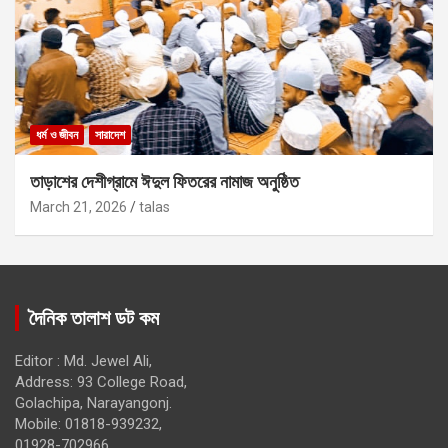
ধর্ম ও জীবন
সারাদেশ
তাড়াশের দেশীগ্রামে ঈদুল ফিতরের নামাজ অনুষ্ঠিত
March 21, 2026
talas
দৈনিক তালাশ ডট কম
Editor : Md. Jewel Ali,
Address: 93 College Road,
Golachipa, Narayangonj.
Mobile: 01818-939232,
01928-702966.