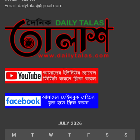
Email:
dailytalas@gmail.com
JULY 2026
M
T
W
T
F
S
S