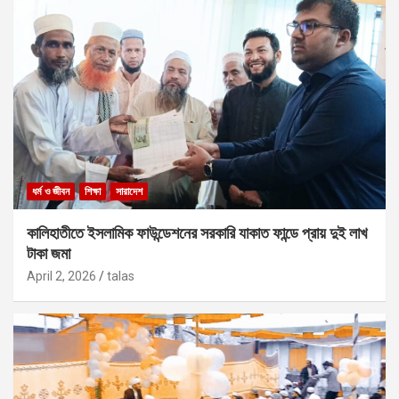
ধর্ম ও জীবন
শিক্ষা
সারাদেশ
কালিহাতীতে ইসলামিক ফাউন্ডেশনের সরকারি যাকাত ফান্ডে প্রায় দুই লাখ
টাকা জমা
April 2, 2026
talas