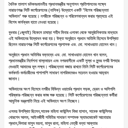
দৈনিক তালাশ ডটকমঃমাননীয় প্রধানমন্ত্রীর অনুশাসন প্রতিপালনের লক্ষ্যে
নারায়ণগঞ্জ সিটি কর্পোরেশনের (নাসিক) উদ্যোগে একটি “বিশেষ পরিচ্ছন্নতা
অভিযান” শুরু হয়েছে। নগরীকে পরিচ্ছন্ন ও পরিবেশবান্ধব করার প্রত্যয়ে এই
বিশেষ কার্যক্রম হাতে নেওয়া হয়েছে।
বুধবার (১জুলাই) বিকেলে চাষাড়া শহীদ মিনার এলাকা থেকে আনুষ্ঠানিকতার মাধ্যমে
এই অভিযানের উদ্বোধন করা হয়। উক্ত অনুষ্ঠানে প্রধান অতিথি হিসেবে উপস্থিত
ছিলেন নারায়ণগঞ্জ সিটি কর্পোরেশনের প্রশাসক এড. মো. সাখাওয়াত হোসেন খান।
​অনুষ্ঠানে প্রধান অতিথির বক্তব্যে এড. মো. সাখাওয়াত হোসেন খান বলেন,
প্রধানমন্ত্রীর নির্দেশনা বাস্তবায়ন এবং নগরবাসীকে একটি সুস্থ ও সুন্দর নগরী উপহার
দেওয়াই আমাদের মূল লক্ষ্য। পরিচ্ছন্নতা বজায় রাখতে তিনি সিটি কর্পোরেশনের
কর্মকর্তা-কর্মচারীদের পাশাপাশি সাধারণ নাগরিকদেরও সচেতন হওয়ার আহ্বান
জানান।
​অভিযানের অংশ হিসেবে নগরীর বিভিন্ন ওয়ার্ডের প্রধান সড়ক, ড্রেন ও অলিগলি
পরিষ্কার-পরিচ্ছন্ন করার কাজ শুরু হয়েছে। সিটি কর্পোরেশনের পরিচ্ছন্নতা কর্মীরা
আধুনিক যন্ত্রপাতি নিয়ে এই অভিযানে অংশ নিচ্ছেন।
এসময় উপস্থিত ছিলেন,সাবেক মহিলা কাউন্সিল বিভা হাসান, সাবেক কাউন্সিলর
খোরশেদ আলম, আইনজীবী সমিতির সাধারণ সম্পাদক অ্যাডভোকেট আনোয়ার
প্রধান,দিলারা মাসুদ ময়না, মাসুদ রানা, মহিলা নেত্রী বন্যা আক্তার