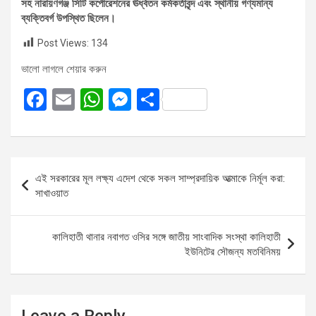
​সহ নারায়ণগঞ্জ সিটি কর্পোরেশনের ঊর্ধ্বতন কর্মকর্তাবৃন্দ এবং স্থানীয় গণ্যমান্য
ব্যক্তিবর্গ উপস্থিত ছিলেন।
Post Views:
134
ভালো লাগলে শেয়ার করুন
F
E
W
M
S
a
m
h
es
h
ce
ail
at
se
ar
b
s
n
e
Post
এই সরকারের মূল লক্ষ্য এদেশ থেকে সকল সাম্প্রদায়িক আত্মাকে নির্মূল করা:
o
A
g
navigation
সাখাওয়াত
o
p
er
k
p
কালিহাতী থানার নবাগত ওসির সঙ্গে জাতীয় সাংবাদিক সংস্থা কালিহাতী
ইউনিটের সৌজন্য মতবিনিময়
Leave a Reply