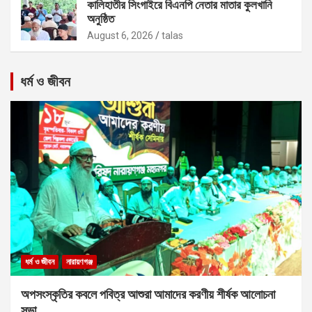
কালিহাতীর সিংগাইরে বিএনপি নেতার মাতার কুলখানি
অনুষ্ঠিত
August 6, 2026
talas
ধর্ম ও জীবন
ধর্ম ও জীবন
নারায়ণগঞ্জ
অপসংস্কৃতির কবলে পবিত্র আশুরা আমাদের করণীয় শীর্ষক আলোচনা
সভা